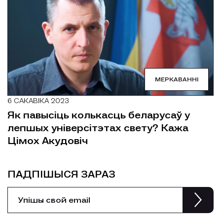
МЕРКАВАННІ
6 САКАВІКА 2023
Як павысіць колькасць беларусаў у
лепшых універсітэтах свету? Кажа
Цімох Акудовіч
ПАДПІШЫСЯ ЗАРАЗ