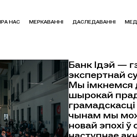
ПРА НАС
МЕРКАВАННІ
ДАСЛЕДАВАННІ
МЕД
Банк Ідэй — 
экспертнай су
Мы імкнемся 
шырокай пра
грамадскасці 
чынам мы мо
новай эпохі ў
наступнае ак