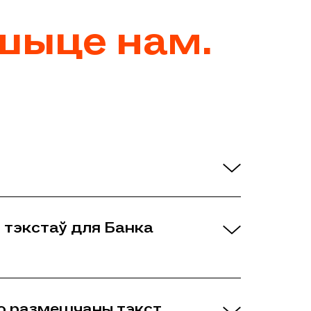
шыце нам.
 тэкстаў для Банка
жо размешчаны тэкст.