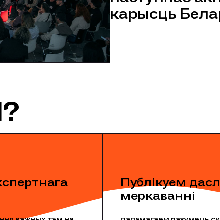
карысць Белар
?
спертнага
Публікуем дасл
меркаванні
ння важных тэм на
дапамагаем разумець с