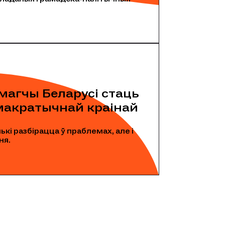
магчы Беларусі стаць
макратычнай краінай
кі разбірацца ў праблемах, але і
ня.