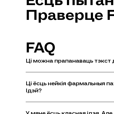
Ёсць пытан
Праверце 
FAQ
Ці можна прапанаваць тэкст 
Ці ёсць нейкія фармальныя па
Iдэй?
У мяне ёсць класная ідэя. Ал