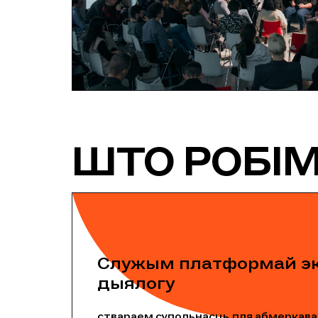
ШТО РОБІМ
Служым платформай эк
дыялогу
ствараем супольнасць для абмеркава