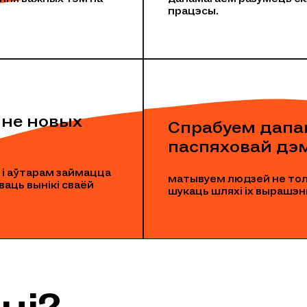
працэсы.
нне новых
Спрабуем дапа
паспяховай дэ
 і аўтарам займацца
матывуем людзей не толь
аць вынікі сваёй
шукаць шляхі іх вырашэн