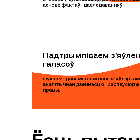
аснове фактаў і даследаванняў.
Падтрымліваем з’яўле
галасоў
шукаем і дапамагаем новым аўтаркам
аналітычнай дзейнасцю і распаўсюджв
працы.