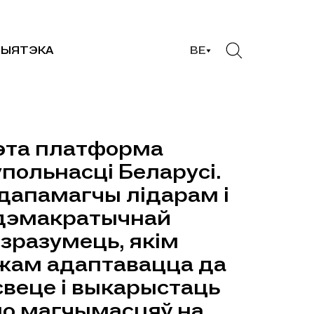
ЫЯТЭКА
BE
гэта платформа
польнасці Беларусі.
дапамагчы лідарам і
дэмакратычнай
зразумець, якім
жам адаптавацца да
 свеце і выкарыстаць
но магчымасцяў на