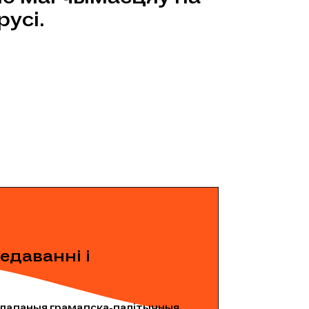
усі.
едаванні і
кладаныя грамадска-палітычныя