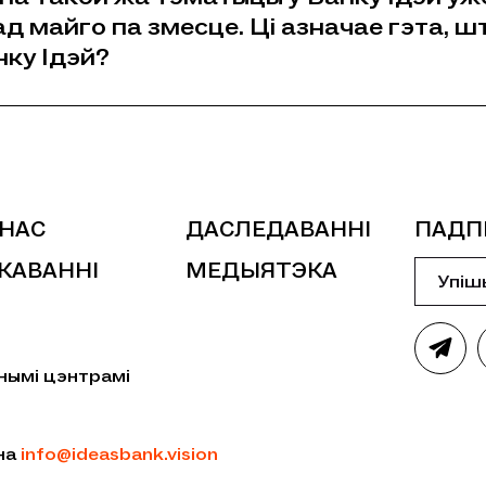
д майго па змесце. Ці азначае гэта, ш
нку Iдэй?
 НАС
ДАСЛЕДАВАННІ
ПАДП
КАВАННІ
МЕДЫЯТЭКА
нымі цэнтрамі
 на
info@ideasbank.vision