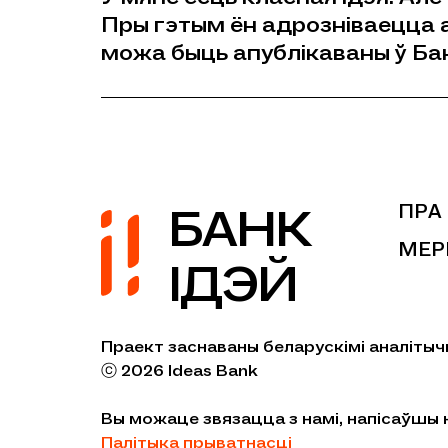
Пры гэтым ён адрозніваецца а
можа быць апублікаваны ў Ба
БАНК
ПРА
МЕР
ІДЭЙ
Праект заснаваны беларускімі аналітыч
ⓒ 2026 Ideas Bank
Вы можаце звязацца з намі, напісаўшы
Палітыка прыватнасці