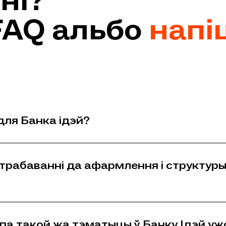
ні?
FAQ альбо
напі
для Банка ідэй?
трабаванні да афармлення і структуры
е па такой жа тэматыцы ў Банку Iдэй у