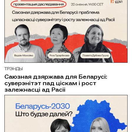
ТРЭНДЫ
Саюзная дзяржава для Беларусі:
суверэнітэт пад ціскам і рост
залежнасці ад Расіі