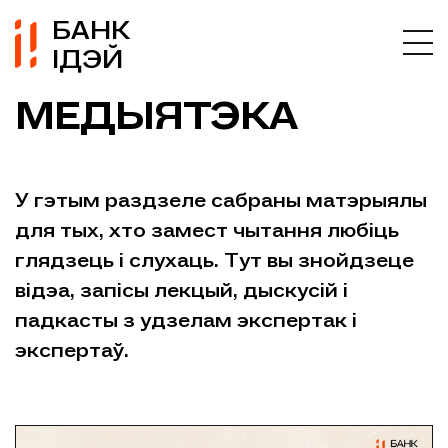
БАНК
ІДЭЙ
МЕДЫЯТЭКА
У гэтым раздзеле сабраны матэрыялы
для тых, хто замест чытання любіць
глядзець і слухаць. Тут вы знойдзеце
відэа, запісы лекцый, дыскусій і
падкасты з удзелам экспертак і
экспертаў.