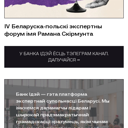
IV Беларуска-польскі экспертны
форум імя Рамана Скірмунта
У БАНКА ІДЭЙ ЁСЦЬ ТЭЛЕГРАМ КАНАЛ.
ДАЛУЧАЙСЯ
⭢
Банк Ідэй — гэта платформа
экспертнай супольнасці Беларусі. Мы
імкнемся дапамагчы лідарам і
шырокай прадэмакратычнай
грамадскасці зразумець, якім чынам