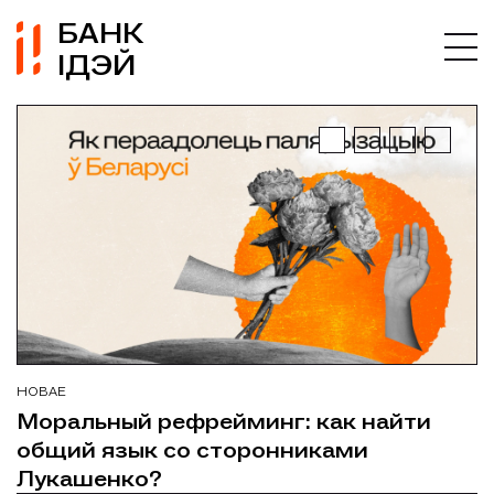
БАНК
ІДЭЙ
НОВАЕ
НОВАЕ
Моральный рефрейминг: как найти
Беларусь у люстэрку сусветных медыя:
общий язык со сторонниками
вынікі маніторынгу замежных СМІ за
Лукашенко?
2025 год