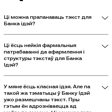
Ці можна прапанаваць тэкст для
Банка ідэй?
Ці ёсць нейкія фармальныя
патрабаванні да афармлення і
структуры тэкстаў для Банка
Iдэй?
У мяне ёсць класная ідэя. Але па
такой жа тэматыцы ў Банку Iдэй
ужо размешчаны тэкст. Пры
гэтым ён адрозніваецца ад