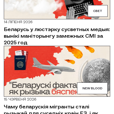
СВЕТ
14 ЛІПЕНЯ 2026
Беларусь у люстэрку сусветных медыя:
вынікі маніторынгу замежных СМІ за
2025 год
NEW BLOOD
15 ЧЭРВЕНЯ 2026
Чаму беларускія мігранты сталі
рызыкай для суседніх краін ЕЗ, і як