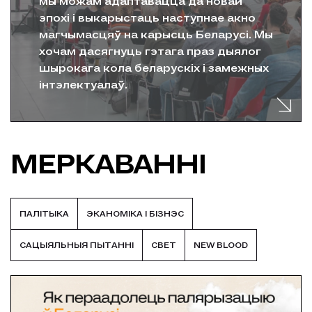
мы можам адаптавацца да новай
эпохі і выкарыстаць наступнае акно
магчымасцяў на карысць Беларусі. Мы
хочам дасягнуць гэтага праз дыялог
шырокага кола беларускіх і замежных
інтэлектуалаў.
↓
МЕРКАВАННІ
ПАЛIТЫКА
ЭКАНОМІКА І БІЗНЭС
САЦЫЯЛЬНЫЯ ПЫТАННI
СВЕТ
NEW BLOOD