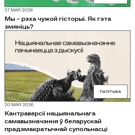
27 МАЯ 2026
Мы – рэха чужой гісторыі. Як гэта
змяніць?
ПАЛІТЫКА
20 МАЯ 2026
Кантраверсіі нацыянальнага
самавызначэння ў беларускай
прадэмакратычнай супольнасці