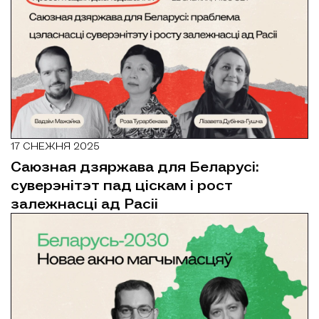
17 СНЕЖНЯ 2025
Саюзная дзяржава для Беларусі:
суверэнітэт пад ціскам і рост
залежнасці ад Расіі