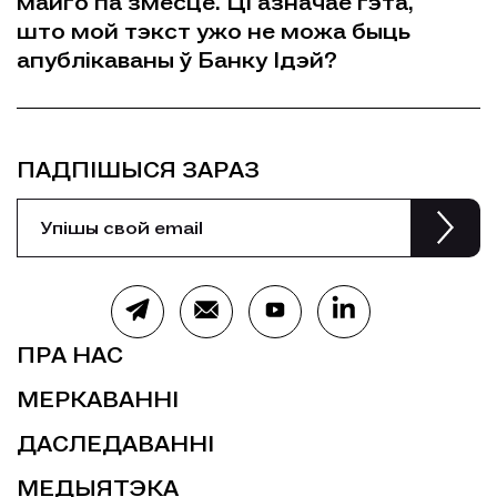
майго па змесце. Ці азначае гэта,
што мой тэкст ужо не можа быць
апублікаваны ў Банку Iдэй?
ПАДПІШЫСЯ ЗАРАЗ
ПРА НАС
МЕРКАВАННІ
ДАСЛЕДАВАННІ
МЕДЫЯТЭКА