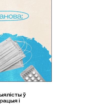
ыялісты ў
рацыя і