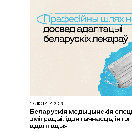
19 ЛЮТАГА 2026
ДАСЛЕДАВАННІ
Беларускія медыцынскія спец
эміграцыі: ідэнтычнасць, інтэг
адаптацыя