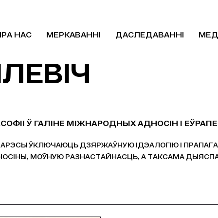
ПРА НАС
МЕРКАВАННІ
ДАСЛЕДАВАННІ
МЕД
ІЛЕВІЧ
СОФІІ Ў ГАЛІНЕ МІЖНАРОДНЫХ АДНОСІН І ЕЎРА
ТАРЭСЫ ЎКЛЮЧАЮЦЬ ДЗЯРЖАЎНУЮ ІДЭАЛОГІЮ І ПРАПАГА
ОСІНЫ, МОЎНУЮ РАЗНАСТАЙНАСЦЬ, А ТАКСАМА ДЫЯСПАР