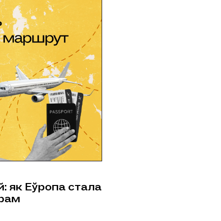
: як Еўропа стала
рам