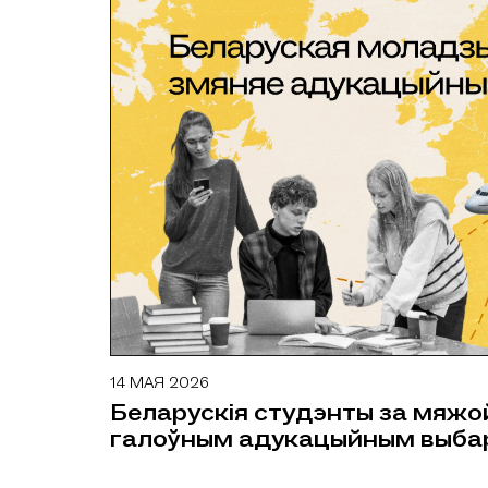
14 МАЯ 2026
ДАСЛЕДАВАННІ
Беларускія студэнты за мяжой
галоўным адукацыйным выба