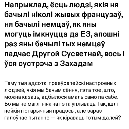
Напрыклад, ёсць людзі, якія ня
бачылі ніколі жывых французаў,
ня бачылі немцаў, як яны
могуць імкнуцца да ЕЗ, апошні
раз яны бачылі тых немцаў
падчас Другой Сусветнай, вось і
ўся сустрэча з Захадам
Таму тыя адсоткі праеўрапейскі настроеных
людзей, якія мы бачым сёння, гэта тое, што,
можна казаць, адбылося амаль само па сабе.
Бо мы не маглі ніяк на гэта ўплываць. Так, ішлі
нейкія гістарычныя працэсы, але зараз
галоўнае пытанне — як кіраваць гэтым далей?