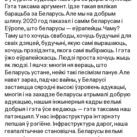
Гэта таксама аргумент. Ідзе такая вялікая
барацьба за Беларусь. Але мы на добрым
шляху. 2020 год паказал і самім беларусам і
Еўропе, што беларусы — еўрапейцы. Чаму?
Таму што хочуць свабоды, хочуць будучыні для
сваіх дзяцей, будучыні, якую самі вырашаюць,
хочуць прэзідэнта, якога самі выбіраюць. І гэта
ўжо еўрапейскасць. Людзі проста хочуць жыць
як людзі. І яшчэ: многія ня вераць, што
Беларусь устане, нейкі такі песімізм пануе. Але
нават зараз, падчас вайны, у Беларусі
застаецца сярэдні высокі ўзровень адукацыі,
многія і на захадзе беларусы атрымалі добрую
адукацыю, нашыя інжынерныя кадры вельмі
добрыя і гэта ўсе ведаюць — гэта таксама наш
патэнцыял. У нас інфраструктура інтэрнэту
лепшая ў рэгіёне. Інфраструктура дарог, наша
геапалітычнае становішча. Беларусы вельмі