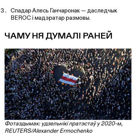
Спадар Алесь Ганчаронак — даследчык
BEROC і мадэратар размовы.
ЧАМУ НЯ ДУМАЛІ РАНЕЙ
Фотаздымак: удзельнікі пратэстаў у 2020-м,
REUTERS/Alexander Ermochenko