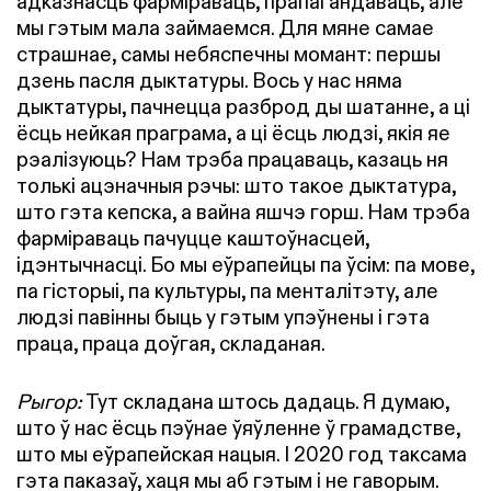
адказнасць фарміраваць, прапагандаваць, але
мы гэтым мала займаемся. Для мяне самае
страшнае, самы небяспечны момант: першы
дзень пасля дыктатуры. Вось у нас няма
дыктатуры, пачнецца разброд ды шатанне, а ці
ёсць нейкая праграма, а ці ёсць людзі, якія яе
рэалізуюць? Нам трэба працаваць, казаць ня
толькі ацэначныя рэчы: што такое дыктатура,
што гэта кепска, а вайна яшчэ горш. Нам трэба
фарміраваць пачуцце каштоўнасцей,
ідэнтычнасці. Бо мы еўрапейцы па ўсім: па мове,
па гісторыі, па культуры, па менталітэту, але
людзі павінны быць у гэтым упэўнены і гэта
праца, праца доўгая, складаная.
Рыгор:
Тут складана штось дадаць. Я думаю,
што ў нас ёсць пэўнае ўяўленне ў грамадстве,
што мы еўрапейская нацыя. І 2020 год таксама
гэта паказаў, хаця мы аб гэтым і не гаворым.