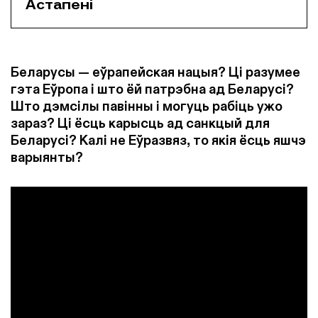
Астапені
Беларусы — еўрапейская нацыя? Ці разумее
гэта Еўропа і што ёй патрэбна ад Беларусі?
Што дэмсілы павінны і могуць рабіць ужо
зараз? Ці ёсць карысць ад санкцый для
Беларусі? Калі не Еўразвяз, то якія ёсць яшчэ
варыянты?