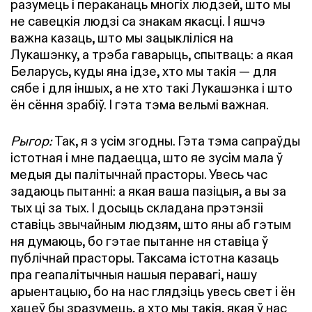
разумець і пераканаць многіх людзей, што мы
не савецкія людзі са знакам якасці. І яшчэ
важна казаць, што мы зацыкліліся на
Лукашэнку, а трэба гаварыць, спытваць: а якая
Беларусь, куды яна ідзе, хто мы такія — для
сябе і для іншых, а не хто такі Лукашэнка і што
ён сёння зрабіў. І гэта тэма вельмі важная.
Рыгор:
Так, я з усім згодны. Гэта тэма сапраўды
істотная і мне падаецца, што яе зусім мала ў
медыя ды палітычнай прасторы. Увесь час
задаюць пытанні: а якая ваша пазіцыя, а вы за
тых ці за тых. І досыць складана прэтэнзіі
ставіць звычайным людзям, што яны аб гэтым
ня думаюць, бо гэтае пытанне ня ставіца ў
публічнай прасторы. Таксама істотна казаць
пра геапалітычныя нашыя перавагі, нашу
арыентацыю, бо на нас глядзіць увесь свет і ён
хацеў бы зразумець, а хто мы такія, якая ў нас