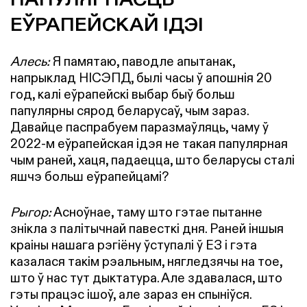
ЕЎРАПЕЙСКАЙ ІДЭІ
Алесь:
Я памятаю, паводле апытанак,
напрыклад
НІСЭПД
, былі часы ў апошнія 20
год, калі еўрапейскі выбар быў больш
папулярны сярод беларусаў, чым зараз.
Давайце паспрабуем паразмаўляць, чаму ў
2022-м еўрапейская ідэя не такая папулярная
чым раней, хаця, падаецца, што беларусы сталі
яшчэ больш еўрапейцамі?
Рыгор:
Асноўнае, таму што гэтае пытанне
знікла з палітычнай павесткі дня. Раней іншыя
краіны нашага рэгіёну ўступалі ў ЕЗ і гэта
казалася такім рэальным, нягледзячы на тое,
што ў нас тут дыктатура. Але здавалася, што
гэты працэс ішоў, але зараз ен спыніўся.