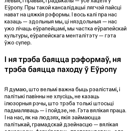
левыя, і правыя, і радыкалы — усе хацелі ў
Еўропу. Пры такой кансалідацыі лягчэй пайсці
нават на цяжкія рэформы. І вось калі пра нас
казаць — здольныя мы, ці няздольныя — нас
ужо лічаць еўрапейцамі, мы частка еўрапейскай
культуры, еўрапейскага менталітэту — гэта
ўжо супер.
І ня трэба баяцца рэформаў, ня
трэба баяцца паходу ў Еўропу
Я думаю, што вельмі важна быць рэалістамі, і
палітыкі павінны не хлусіць, не казаць
ілюзорныя рэчы, што трэба толькі штосьці
падмаляваць — і пойдзе, не. Гэта вялікая праца.
І на нас, як на людзях, якія займаюцца
палітыкай, грамадскай дзейнасцю — вялікая