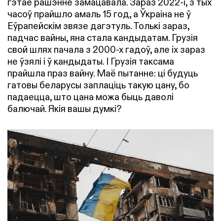
гэтае рашэнне замацавала. Зараз 2022-і, з тых
часоў прайшло амаль 15 год, а Ўкраіна не ў
Еўрапейскім звязе дагэтуль. Толькі зараз,
падчас вайны, яна стала кандыдатам. Грузія
свой шлях пачала з 2000-х гадоў, але іх зараз
не ўзялі і ў кандыдаты. І Грузія таксама
прайшла праз вайну. Маё пытанне: ці будуць
гатовы беларусы заплаціць такую цану, бо
падаецца, што цана можа быць даволі
балючай. Якія вашы думкі?