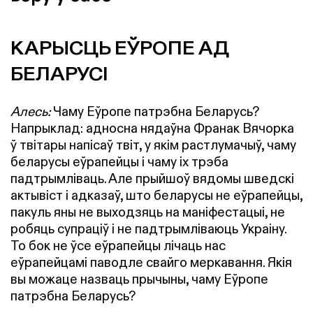
КАРЫСЦЬ ЕЎРОПЕ АД
БЕЛАРУСІ
Алесь:
Чаму Еўропе патрэбна Беларусь?
Напрыклад: адносна нядаўна Франак Вячорка
ў твітары напісаў твіт, у якім растлумачыў, чаму
беларусы еўрапейцы і чаму іх трэба
падтрымліваць. Але прыйшоў вядомы шведскі
актывіст і адказаў, што беларусы не еўрапейцы,
пакуль яны не выходзяць на маніфестацыі, не
робяць супраціў і не падтрымліваюць Украіну.
То бок не ўсе еўрапейцы лічаць нас
еўрапейцамі паводле свайго меркавання. Якія
вы можаце назваць прычыны, чаму Еўропе
патрэбна Беларусь?