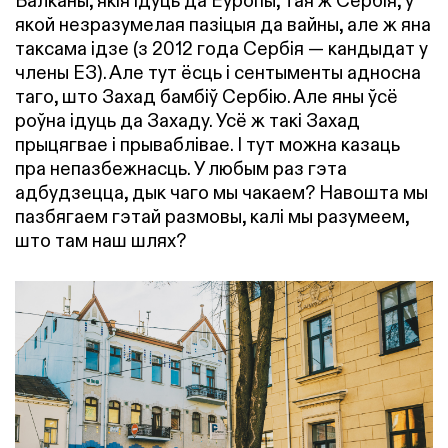
Балканы, якія ідуць да Еўропы, тая ж Сербія, у
якой незразумелая пазіцыя да вайны, але ж яна
таксама ідзе (з 2012 года Сербія — кандыдат у
члены ЕЗ). Але тут ёсць і сентыменты адносна
таго, што Захад бамбіў Сербію. Але яны ўсё
роўна ідуць да Захаду. Усё ж такі Захад
прыцягвае і прываблівае. І тут можна казаць
пра непазбежнасць. У любым раз гэта
адбудзецца, дык чаго мы чакаем? Навошта мы
пазбягаем гэтай размовы, калі мы разумеем,
што там наш шлях?