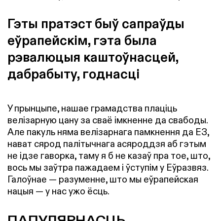
Гэты пратэст быў сапраўды
еўрапейскім, гэта была
рэвалюцыя каштоўнасцей,
дабрабыту, годнасці
У прынцыпе, нашае грамадства плаціць
велізарную цану за сваё імкненне да свабоды.
Але пакуль няма велізарнага памкнення да ЕЗ,
нават сярод палітычнага асяроддзя аб гэтым
не ідзе гаворка, таму я б не казаў пра тое, што,
вось мы заўтра пажадаем і ўступім у Еўразвяз.
Галоўнае — разуменне, што мы еўрапейская
нацыя — у нас ужо ёсць.
ПАПУЛЯРНАСЦЬ