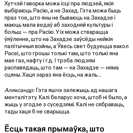
Хутчэй гаворка можа ісці пра людзей, якія
выбіраюць Расію, а не Захад. Гэта можа быць
праз тое, што яны не бываюць на Захадзе і
маюць мала ведаў аб заходняй культуры і
больш — пра Расію. У іх можа стварацца
ўяўленне, што на Захадзе заўсёды нейкія
палітычныя войны, а Ўвесь свет будуецца вакол
Расеі, што грошы толькі там, што толькі яна
мае газ, нафту і г.д. І трэба людзям
распавядаць, што там — на Захадзе — няма
сцяны. Хаця зараз яна ёсць, на жаль…
Аляксандр:
Гэта яшчэ залежыць ад нашага
менталітэту. Калі беларус хоча, штоб ні было, а
жыць у згодзе з суседзямі. Калі не сябраваць,
тады хаця б не сварыцца.
Ёсць такая прымаўка, што