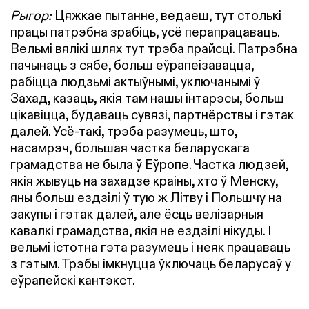
Рыгор:
Цяжкае пытанне, ведаеш, тут столькі
працы патрэбна зрабіць, усё перапрацаваць.
Вельмі вялікі шлях тут трэба прайсці. Патрэбна
пачынаць з сябе, больш еўрапеізавацца,
рабіцца людзьмі актыўнымі, уключанымі ў
Захад, казаць, якія там нашы інтарэсы, больш
цікавіцца, будаваць сувязі, партнёрствы і гэтак
далей. Усё-такі, трэба разумець, што,
насамрэч, большая частка беларускага
грамадства не была ў Еўропе. Частка людзей,
якія жывуць на захадзе краіны, хто ў Менску,
яны больш ездзілі ў тую ж Літву і Польшчу на
закупы і гэтак далей, але ёсць велізарныя
кавалкі грамадства, якія не ездзілі нікуды. І
вельмі істотна гэта разумець і неяк працаваць
з гэтым. Трэбы імкнуцца ўключаць беларусаў у
еўрапейскі кантэкст.