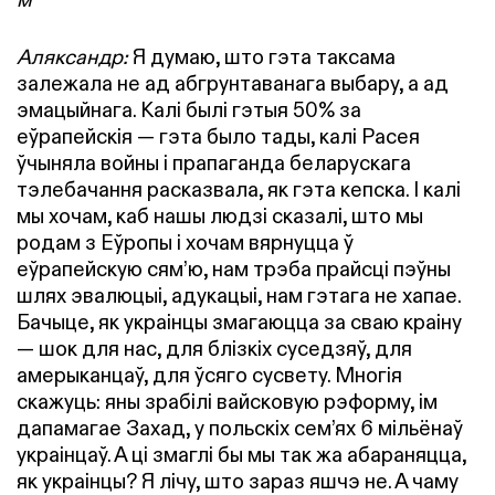
Аляксандр:
Я думаю, што гэта таксама
залежала не ад абгрунтаванага выбару, а ад
эмацыйнага. Калі былі гэтыя 50% за
еўрапейскія — гэта было тады, калі Расея
ўчыняла войны і прапаганда беларускага
тэлебачання расказвала, як гэта кепска. І калі
мы хочам, каб нашы людзі сказалі, што мы
родам з Еўропы і хочам вярнуцца ў
еўрапейскую сям’ю, нам трэба прайсці пэўны
шлях эвалюцыі, адукацыі, нам гэтага не хапае.
Бачыце, як украінцы змагаюцца за сваю краіну
— шок для нас, для блізкіх суседзяў, для
амерыканцаў, для ўсяго сусвету. Многія
скажуць: яны зрабілі вайсковую рэформу, ім
дапамагае Захад, у польскіх сем’ях 6 мільёнаў
украінцаў. А ці змаглі бы мы так жа абараняцца,
як украінцы? Я лічу, што зараз яшчэ не. А чаму