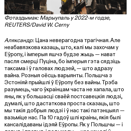
Фотаздымак: Марыупаль у 2022-м годзе,
REUTERS/David W. Cerny
Аляксандр:
Цана неверагодна трагічная. Але
неабавязкова казаць, што, калі мы захочам у
Еўропу, і імперыя яшчэ будзе жыць — нават
пасля смерці Пуціна, бо імперыя гэта сядзіць
таксама і ў галовах людзей, — што адразу
вайна. Розныя oёсць варыянты. Польшча з
Эстоніяй прыйшлі ў Еўропу без вайны. Трэба
разумець, чаго ўкраінцам часта не хапала, што
яны, як у большасці сваёй постсавецкія людзі,
думалі, што дастаткова проста сказаць, што
мы такія добрыя людзі і ў нас такі патэнцыял —
вазьміце нас. Па 10 гадоў шлі краіны, якія былі
кансалідаваны ідэяй Еўропы. Як у Польшчы — і