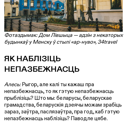
Фотаздымак: Дом Лівшыца — адзін з некаторых
будынкаў у Менску ў стылі «ар-нуво», 34travel
ЯК НАБЛІЗІЦЬ
НЕПАЗБЕЖНАСЦЬ
Алесь:
Рыгор, але калі ты кажаш пра
непазбежнасць, то як гэтую непазбежнасць
прыблізіць? Што мы: беларусы, беларускае
грамадства, беларускія дзеячы можам зрабіць
зараз, заўтра, паслязаўтра, пра год, каб гэтую
непазбежнасць наблізіць? Паводле цябе.