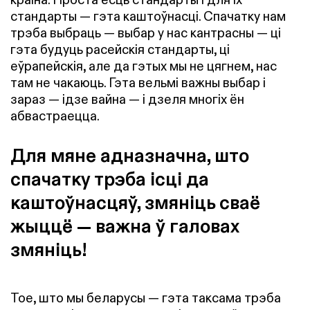
стандарты — гэта каштоўнасці. Спачатку нам
трэба выбраць — выбар у нас кантрасны — ці
гэта будуць расейскія стандарты, ці
еўрапейскія, але да гэтых мы не цягнем, нас
там не чакаюць. Гэта вельмі важны выбар і
зараз — ідзе вайна — і дзеля многіх ён
абвастраецца.
Для мяне адназначна, што
спачатку трэба ісці да
каштоўнасцяў, змяніць сваё
жыццё — важна ў галовах
змяніць!
Тое, што мы беларусы — гэта таксама трэба