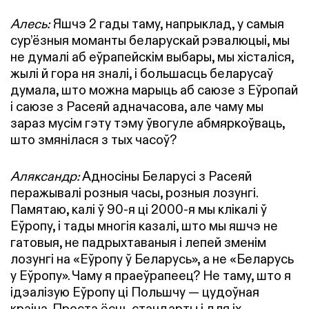
Алесь:
Яшчэ 2 гады таму, напрыклад, у самыя
сур’ёзныя моманты беларускай рэвалюцыі, мы
не думалі аб еўрапейскім выбары, мы хісталіся,
жылі й гора ня зналі, і большасць беларусаў
думала, што можна марыць аб саюзе з Еўропай
і саюзе з Расеяй адначасова, але чаму мы
зараз мусім гэту тэму ўвогуле абмяркоўваць,
што змянілася з тых часоў?
Аляксандр:
Адносіны Беларусі з Расеяй
перажывалі розныя часы, розныя лозунгі.
Памятаю, калі ў 90-я ці 2000-я мы клікалі ў
Еўропу, і тады многія казалі, што мы яшчэ не
гатовыя, не падрыхтаваныя і лепей зменім
лозунгі на «Еўропу ў Беларусь», а не «Беларусь
у Еўропу». Чаму я праеўрапеец? Не таму, што я
ідэалізую Еўропу ці Польшчу — цудоўная
краіна. Проста ёсць стандарты і для іх