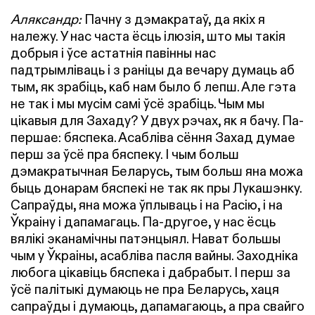
Аляксандр:
Пачну з дэмакратаў, да якіх я
належу. У нас часта ёсць ілюзія, што мы такія
добрыя і ўсе астатнія павінны нас
падтрымліваць і з раніцы да вечару думаць аб
тым, як зрабіць, каб нам было б лепш. Але гэта
не так і мы мусім самі ўсё зрабіць. Чым мы
цікавыя для Захаду? У двух рэчах, як я бачу. Па-
першае: бяспека. Асабліва сёння Захад думае
перш за ўсё пра бяспеку. І чым больш
дэмакратычная Беларусь, тым больш яна можа
быць донарам бяспекі не так як пры Лукашэнку.
Сапраўды, яна можа ўплываць і на Расію, і на
Ўкраіну і дапамагаць. Па-другое, у нас ёсць
вялікі эканамічны патэнцыял. Нават большы
чым у Ўкраіны, асабліва пасля вайны. Заходніка
любога цікавіць бяспека і дабрабыт. І перш за
ўсё палітыкі думаюць не пра Беларусь, хаця
сапраўды і думаюць, дапамагаюць, а пра свайго