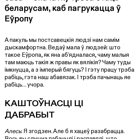
беларусам, каб пагрукацца ў
Еўропу
А пакуль мы постсавецкія людзі нам самім
дыскамфортна. Ведаў мала ў людзей: што
такое Еўропа, як яна аб’ядналася, чаму малыя
там маюць такія ж правы як вялікія? Чаму туды
імкнуцца, а з імперый бягуць? І гэту працу трэба
рабіць, гэта наш абавязак. І трэба пачынаць яе
рабіць… учора.
КАШТОЎНАСЦІ ЦІ
ДАБРАБЫТ
Алесь
: Я згодзен. Але б я хацеў разабрацца.
Вось вы слушна пабачылі і распавялі, што