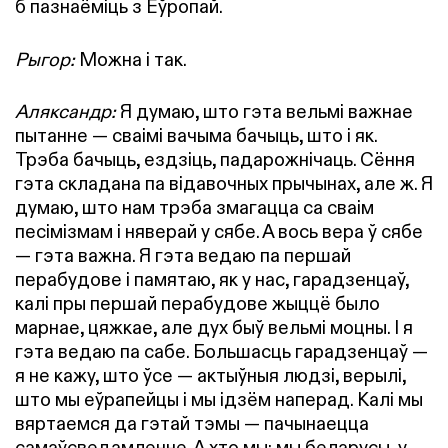
б пазнаёміць з Еўропай.
Рыгор:
Можна і так.
Аляксандр:
Я думаю, што гэта вельмі важнае
пытанне — сваімі вачыма бачыць, што і як.
Трэба бачыць, ездзіць, падарожнічаць. Сёння
гэта складана па відавочных прычынах, але ж. Я
думаю, што нам трэба змагацца са сваім
песімізмам і няверай у сябе. А вось вера ў сябе
— гэта важна. Я гэта ведаю па першай
перабудове і памятаю, як у нас, гарадзенцаў,
калі пры першай перабудове жыццё было
марнае, цяжкае, але дух быў вельмі моцны. І я
гэта ведаю па сабе. Большасць гарадзенцаў —
я не кажу, што ўсе — актыўныя людзі, верылі,
што мы еўрапейцы і мы ідзём наперад. Калі мы
вяртаемся да гэтай тэмы — пачынаецца
самаўсведамленне. А хто мы: мы беларусы, у