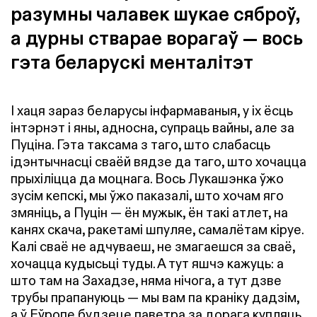
разумны чалавек шукае сяброў,
а дурны стварае ворагаў — вось
гэта беларускі менталітэт
І хаця зараз беларусы інфармаваныя, у іх ёсць
інтэрнэт і яны, адносна, супраць вайны, але за
Пуціна. Гэта таксама з таго, што слабасць
ідэнтычнасці сваёй вядзе да таго, што хочацца
прыхіліцца да моцнага. Вось Лукашэнка ўжо
зусім кепскі, мы ўжо паказалі, што хочам яго
змяніць, а Пуцін — ён мужык, ён такі атлет, на
канях скача, ракетамі шпуляе, самалётам кіруе.
Калі сваё не адчуваеш, не змагаешся за сваё,
хочацца кудысьці туды. А тут яшчэ кажуць: а
што там на Захадзе, няма нічога, а тут дзве
трубы прапануюць — мы вам па краніку дадзім,
а ў Еўропе будзеце паветра за дорага купляць.