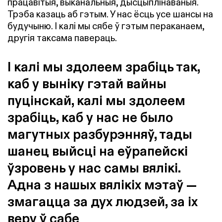
працавітыя, выканальныя, дысцыплінаваныя.
Трэба казаць аб гэтым. У нас ёсць усе шансы на
будучыню. І калі мы сябе ў гэтым пераканаем,
другія таксама павераць.
І калі мы здолеем зрабіць так,
каб у выніку гэтай вайны
пуцінскай, калі мы здолеем
зрабіць, каб у нас не было
магутных разбурэнняў, тады
шанец выйсці на еўрапейскі
ўзровень у нас самы вялікі.
Адна з нашых вялікіх мэтаў —
змагацца за дух людзей, за іх
веру ў сабе