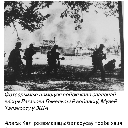
Фотаздымак: нямецкія войскі каля спаленай
вёсцы Рагачова Гомельскай вобласці, Музей
Халакосту ў ЗША
Алесь:
Калі рэзюмаваць: беларусаў трэба хаця