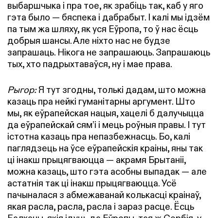
выбаршчыка і пра тое, як зрабіць так, каб у яго
гэта было — бяспека і дабрабыт. І калі мы ідзём
па тым жа шляху, як уся Еўропа, то ў нас ёсць
добрыя шансы. Але ніхто нас не будзе
запрашаць. Нікога не запрашаюць. Запрашаюць
тых, хто падрыхтаваўся, ну і мае права.
Рыгор:
Я тут згодны, толькі дадам, што можна
казаць пра нейкі гуманітарны аргумент. Што
мы, як еўрапейская нацыя, хацелі б далучыцца
да еўрапейскай сям’і і мець роўныя правы. І тут
істотна казаць пра непазбежнасць. Бо, калі
паглядзець на ўсе еўрапейскія краіны, яны так
ці інакш прыцягваюцца — акрамя Брытаніі,
можна казаць, што гэта асобны выпадак — але
астатнія так ці інакш прыцягваюцца. Усё
пачыналася з абмежаванай колькасці краінаў,
якая расла, расла, расла і зараз расце. Ёсць