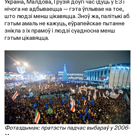
Украіна, Малдова, Грузія доўгі час ідуць у ЕЗ і
нічога не адбываецца — гэта ўплывае на тое,
што людзі менш цікавяцца. Зноў жа, палітыкі аб
гэтым амаль не кажуць, еўрапейскае пытанне
знікла з іх прамоў і людзі суадносна менш
гэтым цікавяцца.
Фотаздымак: пратэсты падчас выбараў у 2006-
м