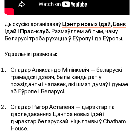
Дыскусію арганізаваў
Цэнтр новых ідэй
,
Банк
ідэй
і
Прэс-клуб.
Размаўляем аб тым, чаму
Беларусі трэба рухацца ў Еўропу і да Еўропы.
Удзельнікі размовы:
Спадар Аляксандр Мілінкевіч — беларускі
грамадскі дзеяч, былы кандыдат у
прэзідэнты і чалавек, які шмат думаў і думае
аб Еўропе і Беларусі.
Спадар Рыгор Астапеня — дырэктар па
даследаваннях Цэнтра новых ідэй і
дырэктар беларускай ініцыятывы ў Chatham
House.