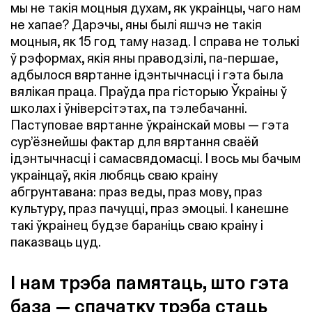
мы не такія моцныя духам, як украінцы, чаго нам
не хапае? Дарэчы, яны былі яшчэ не такія
моцныя, як 15 год таму назад. І справа не толькі
ў рэформах, якія яны праводзілі, па-першае,
адбылося вяртанне ідэнтычнасці і гэта была
вялікая праца. Праўда пра гісторыю Ўкраіны ў
школах і ўніверсітэтах, па тэлебачанні.
Паступовае вяртанне ўкраінскай мовы — гэта
сур’ёзнейшы фактар для вяртання сваёй
ідэнтычнасці і самасвядомасці. І вось мы бачым
украінцаў, якія любяць сваю краіну
абгрунтавана: праз веды, праз мову, праз
культуру, праз пачуцці, праз эмоцыі. І канешне
такі ўкраінец будзе бараніць сваю краіну і
паказваць цуд.
І нам трэба памятаць, што гэта
база — спачатку трэба стаць