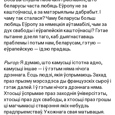
беларусы часта любяць Еўропу не за
каштоўнасці, а за матэрыяльны дабрабыт. І
чаму так сталася? Чаму беларусы больш
любяць Еўропу за нямецкія аўтамабілі, чым за
дух свабоды і еўрапейскія каштоўнасці? Гэтае
пытанне дзеля таго, каб дыягнаставаць
праблемы і потым нам, беларусам, гэтую —
еўрапейскую — ідэю прадаць.
Рыгор:
Я думаю, што камусьці істотна адно,
камусьці іншае — і ў гэтым няма нічога
дрэннага. Ёсць людзі, якія ўспрымаюць Захад
праз прызму мэрсэдэса ды французскіх сыроў і
гэтак далей. І ў гэтым нічога дрэннага няма.
Хтосьці ўспрымае праз заходнія ўніверсітэты,
хтосьці праз дух свабоды, а хтосьці праз грошы
ці магчымасці стварэння якіх-небудзь
прадпрыемстваў. У кожнага свая матывацыя.