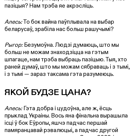
пазіцыя? Нам трэба яе акрэсліць.
Алесь:
То бок вайна паўплывала на выбар
беларусаў, зрабіла нас больш рашучымі?
Рыгор:
Безумоўна. Людзі думаюць, што мы
больш не можам знаходзіцца на гэтым
шпагаце, нам трэба выбраць пазіцыю. Тыя, хто
раней думаў, што мы можам сябраваць і з тымі,
і з тымі — зараз таксама гэта разумеюць.
ЯКОЙ БУДЗЕ ЦАНА?
Алесь:
Гэта добра і цудоўна, але ж, ёсць
прыклад Украіны. Вось яна фінальна вырашыла
ісці ў бок Еўропы, яшчэ падчас першай
памяранцавай рэвалюцыі, а падчас другой