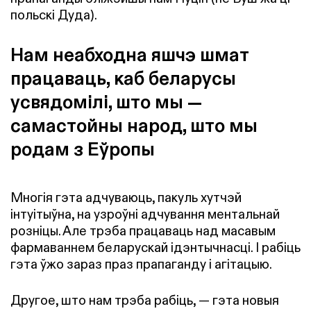
польскі Дуда).
Нам неабходна яшчэ шмат
працаваць, каб беларусы
усвядомілі, што мы —
самастойны народ, што мы
родам з Еўропы
Многія гэта адчуваюць, пакуль хутчэй
інтуітыўна, на узроўні адчування ментальнай
розніцы. Але трэба працаваць над масавым
фармаваннем беларускай ідэнтычнасці. І рабіць
гэта ўжо зараз праз прапаганду і
агітацыю
.
Другое, што нам трэба рабіць, — гэта новыя