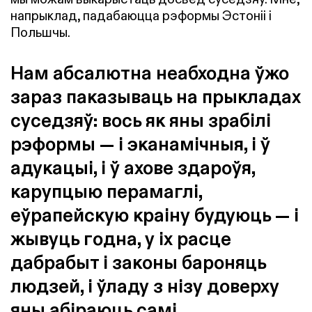
напрыклад, падабаюцца рэформы Эстоніі і
Польшчы.
Нам абсалютна неабходна ўжо
зараз паказываць на прыкладах
суседзяў: вось як яны зрабілі
рэформы — і эканамічныя, і ў
адукацыі, і ў ахове здароўя,
карупцыю перамаглі,
еўрапейскую краіну будуюць — і
жывуць годна, у іх расце
дабрабыт і законы бароняць
людзей, і ўладу з нізу доверху
яны абіраюць самі