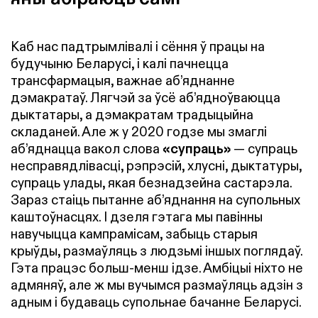
Каб нас падтрымлівалі і сёння ў працы на
будучыню Беларусі, і калі пачнецца
трансфармацыя, важнае аб’яднанне
дэмакратаў. Лягчэй за ўсё аб’ядноўваюцца
дыктатары, а дэмакратам традыцыйна
складаней. Але ж у 2020 годзе мы змаглі
аб’яднацца вакол слова
«супраць»
— супраць
несправядлівасці, рэпрэсій, хлусні, дыктатуры,
супраць улады, якая безнадзейна састарэла.
Зараз стаіць пытанне аб’яднання на супольных
каштоўнасцях. І дзеля гэтага мы павінны
навучыцца кампрамісам, забыць старыя
крыўды, размаўляць з людзьмі іншых поглядаў.
Гэта працэс больш-менш ідзе. Амбіцыі ніхто не
адмяняў, але ж мы вучымся размаўляць адзін з
адным і будаваць супольнае бачанне Беларусі.