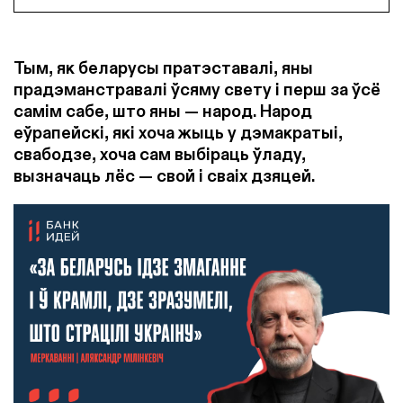
Тым, як беларусы пратэставалі, яны
прадэманстравалі ўсяму свету і перш за ўсё
самім сабе, што яны — народ. Народ
еўрапейскі, які хоча жыць у дэмакратыі,
свабодзе, хоча сам выбіраць ўладу,
вызначаць лёс — свой і сваіх дзяцей.