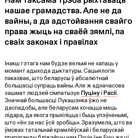
нашае грамадства. Але не да
вайны, а да адстойвання свайго
права жыць на сваёй зямлі, па
сваіх законах і правілах
Інакш гэтага нам будзе вельмі не хапаць у
момант адыхода дыктатуры. Сацыялогія
паказвае, што беларусы ў абсалютнай
большасці супраць вайны. Але ж адначасова
зашмат людзей сімпатызуе
Пуціну
і
Расіі
.
Значнай большасці Лукашэнка ўжо не
даспадобы, але беларусам хочацца мець
лідара, да якога прыхіліцца і быць упэўненымі,
што «ён за нас ўсё зробіць». Зразумела, што ва
ўмовах татальнай крамлёўскай і беларускай
прапаганды бліжэйшы нам Пуцін (не Буш жа ці