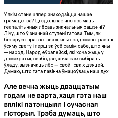
У якім стане цяпер знаходзіцца нашае
грамадства? Ці здольнае яно прымаць
геапалітычныя лёсавызначальныя рашэнні?
Лічу, што ў значнай ступені гатова. Тым, як
беларусы пратэставалі, яны прадэманстравалі
ўсяму свету і перш за ўсё самім сабе, што яны
— народ. Народ еўрапейскі, які хоча жыць у
дэмакратыі, свабодзе, хоча сам выбіраць
ўладу, вызначаць лёс — свой і сваіх дзяцей.
Думаю, што гэта павінна ўмацоўваць наш дух.
Але вечна жыць дваццатым
годам не варта, хаця гэта наш
вялікі патэнцыял і сучасная
гісторыя. Трэба думаць, што