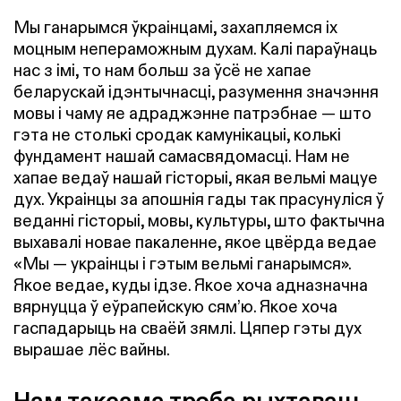
Мы ганарымся ўкраінцамі, захапляемся іх
моцным непераможным духам. Калі параўнаць
нас з імі, то нам больш за ўсё не хапае
беларускай ідэнтычнасці, разумення значэння
мовы і чаму яе адраджэнне патрэбнае — што
гэта не столькі сродак камунікацыі, колькі
фундамент нашай самасвядомасці. Нам не
хапае ведаў нашай гісторыі, якая вельмі мацуе
дух. Украінцы за апошнія гады так прасунуліся ў
веданні гісторыі, мовы, культуры, што фактычна
выхавалі новае пакаленне, якое цвёрда ведае
«Мы — украінцы і гэтым вельмі ганарымся».
Якое ведае, куды ідзе. Якое хоча адназначна
вярнуцца ў еўрапейскую сям’ю. Якое хоча
гаспадарыць на сваёй зямлі. Цяпер гэты дух
вырашае лёс вайны.
Нам таксама трэба рыхтаваць