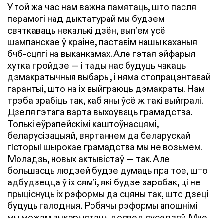
У той жа час нам важна памятаць, што пасля
перамогі над дыктатурай мы будзем
святкаваць некалькі дзён, вып’ем усё
шампанскае ў краіне, паставім нашы каханыя
бчб-сцягі на выканкамах. Але гэтая эйфарыя
хутка пройдзе — і тады нас будуць чакаць
дэмакратычныя выбары, і няма стопрацэнтавай
гарантыі, што на іх выйграюць дэмакраты. Нам
трэба зрабіць так, каб яны ўсё ж такі выйгралі.
Дзеля гэтага варта выхоўваць грамадства.
Толькі еўрапейскімі каштоўнасцямі,
беларусізацыяй, вяртаннем да беларускай
гісторыі шырокае грамадства мы не возьмем.
Моладзь, новых актывістаў — так. Але
большасць людзей будзе думаць пра тое, што
адбудзецца ў іх сям’і, які будзе заробак, ці не
прыціснуць іх рэформы да сцяны так, што дзеці
будуць галодныя. Робячы рэформы апошнімі
мы можам выкарыстаць досвед суседзяў. Мне,