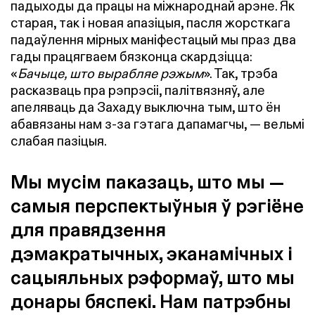
падыходы да працы на міжнароднай арэне. Як
старая, так і новая апазіцыя, пасля жорсткага
падаўлення мірных маніфестацый мы праз два
гады працягваем бязконца скардзіцца:
«
Бачыце, што вырабляе рэжым
». Так, трэба
расказваць пра рэпрэсіі, палітвязняў, але
апеляваць да Захаду выключна тым, што ён
абавязаны нам з-за гэтага дапамагчы, — вельмі
слабая пазіцыя.
Мы мусім паказаць, што мы —
самыя перспектыўныя ў рэгіёне
для правядзення
дэмакратычных, эканамічных і
сацыяльных рэформаў, што мы
донары бяспекі
. Нам патрэбны