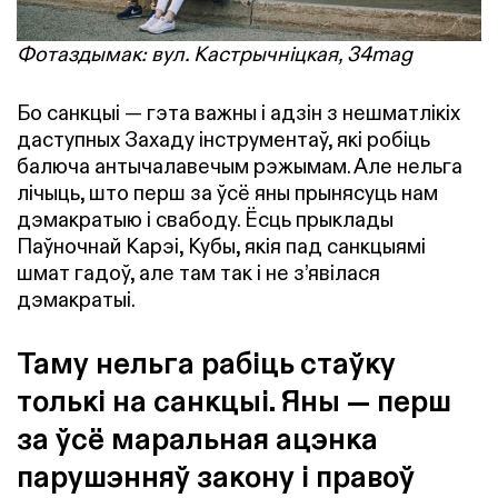
Фотаздымак: вул. Кастрычніцкая, 34mag
Бо санкцыі — гэта важны і адзін з нешматлікіх
даступных Захаду інструментаў, які робіць
балюча антычалавечым рэжымам. Але нельга
лічыць, што перш за ўсё яны прынясуць нам
дэмакратыю і свабоду. Ёсць прыклады
Паўночнай Карэі, Кубы, якія пад санкцыямі
шмат гадоў, але там так і не з’явілася
дэмакратыі.
Таму нельга рабіць стаўку
толькі на санкцыі. Яны — перш
за ўсё маральная ацэнка
парушэнняў закону і правоў