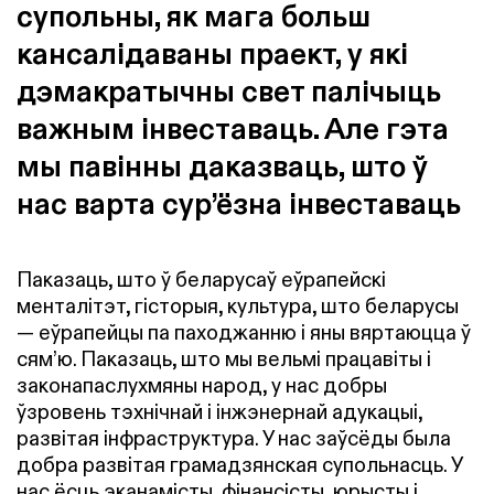
супольны, як мага больш
кансалідаваны праект, у які
дэмакратычны свет палічыць
важным інвеставаць. Але гэта
мы павінны даказваць, што ў
нас варта сур’ёзна інвеставаць
Паказаць, што ў беларусаў еўрапейскі
менталітэт, гісторыя, культура, што беларусы
— еўрапейцы па паходжанню і яны вяртаюцца ў
сям’ю. Паказаць, што мы вельмі працавіты і
законапаслухмяны народ, у нас добры
ўзровень тэхнічнай і інжэнернай адукацыі,
развітая інфраструктура. У нас заўсёды была
добра развітая грамадзянская супольнасць. У
нас ёсць эканамісты, фінансісты, юрысты і