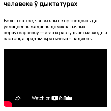
чалавека ў дыктатурах
Больш за тое, часам яны не прыводзяць да
ўзмацнення жадання дэмакратычных
пераўтварэнняў — з-за іх растуць антызаходнія
настроі, а прадэмакратычныя – падаюць.