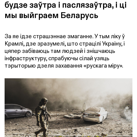
будзе заўтра і паслязаўтра, і ці
мы выйграем Беларусь
За яе ідзе страшэннае змаганне. У тым ліку ў
Крамлі, дзе зразумелі, што страцілі Украіну, і
цяпер забіваюць там людзей і знішчаюць
інфраструктуру, спрабуючы сілай узяць
тэрыторыю дзеля захавання «рускага міру».