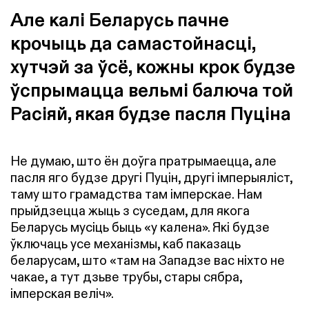
Але калі Беларусь пачне
крочыць да самастойнасці,
хутчэй за ўсё, кожны крок будзе
ўспрымацца вельмі балюча той
Расіяй, якая будзе пасля Пуціна
Не думаю, што ён доўга пратрымаецца, але
пасля яго будзе другі Пуцін, другі імперыяліст,
таму што грамадства там імперскае. Нам
прыйдзецца жыць з суседам, для якога
Беларусь мусіць быць «у калена». Які будзе
ўключаць усе механізмы, каб паказаць
беларусам, што «там на Западзе вас ніхто не
чакае, а тут дзьве трубы, стары сябра,
імперская веліч».