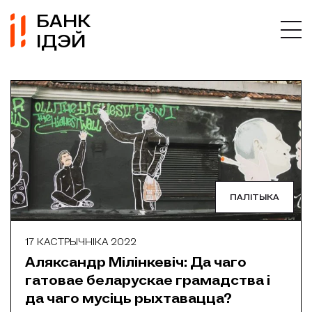
БАНК
ІДЭЙ
ПАЛІТЫКА
17 КАСТРЫЧНІКА 2022
Аляксандр Мілінкевіч: Да чаго
гатовае беларускае грамадства і
да чаго мусіць рыхтавацца?