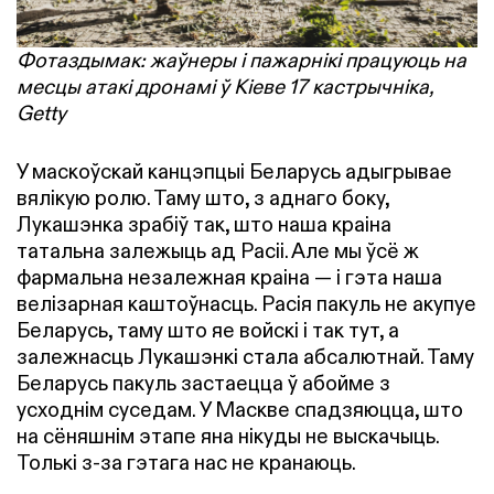
Фотаздымак: жаўнеры і пажарнікі працуюць на
месцы атакі дронамі ў Кіеве 17 кастрычніка,
Getty
У маскоўскай канцэпцыі Беларусь адыгрывае
вялікую ролю. Таму што, з аднаго боку,
Лукашэнка зрабіў так, што наша краіна
татальна залежыць ад Расіі. Але мы ўсё ж
фармальна незалежная краіна — і гэта наша
велізарная каштоўнасць. Расія пакуль не акупуе
Беларусь, таму што яе войскі і так тут, а
залежнасць Лукашэнкі стала абсалютнай. Таму
Беларусь пакуль застаецца ў абойме з
усходнім суседам. У Маскве спадзяюцца, што
на сёняшнім этапе яна нікуды не выскачыць.
Толькі з-за гэтага нас не кранаюць.