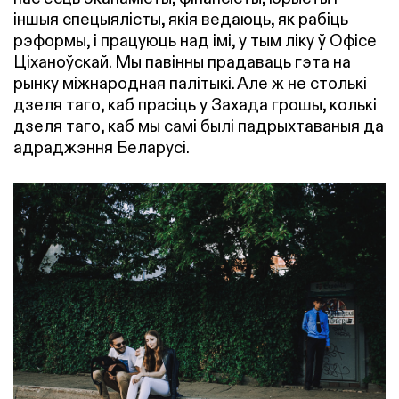
іншыя спецыялісты, якія ведаюць, як рабіць
рэформы, і працуюць над імі, у тым ліку ў Офісе
Ціханоўскай. Мы павінны прадаваць гэта на
рынку міжнародная палітыкі. Але ж не столькі
дзеля таго, каб прасіць у Захада грошы, колькі
дзеля таго, каб мы самі былі падрыхтаваныя да
адраджэння Беларусі.