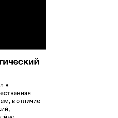
итический
л в
жественная
ем, в отличие
кий,
ейно-