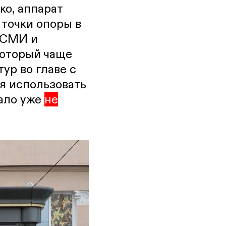
ко, аппарат
 точки опоры в
 СМИ и
который чаще
ур во главе с
тя использовать
ало уже
не