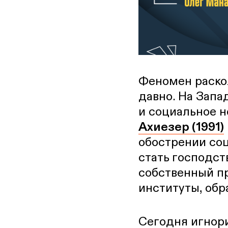
Феномен раско
давно. На Запа
и социальное н
Ахиезер (1991)
обострении со
стать господст
собственный п
институты, обр
Сегодня игнори