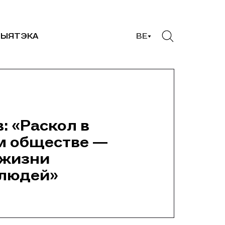
ЫЯТЭКА
BE
: «Раскол в
м обществе —
 жизни
людей»