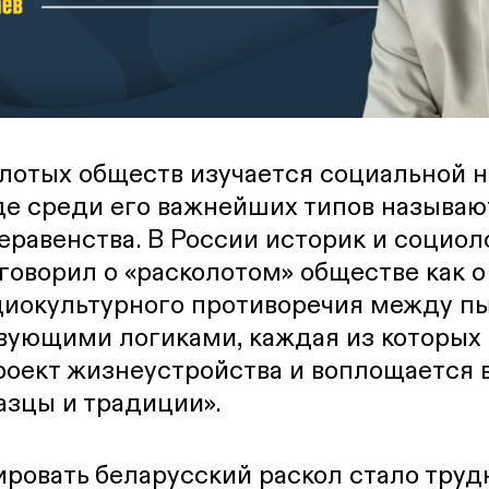
лотых обществ изучается социальной н
де среди его важнейших типов называю
еравенства. В России историк и социол
говорил о «расколотом» обществе как 
циокультурного противоречия между 
вующими логиками, каждая из которых 
роект жизнеустройства и воплощается 
азцы и традиции».
ровать беларусский раскол стало трудн