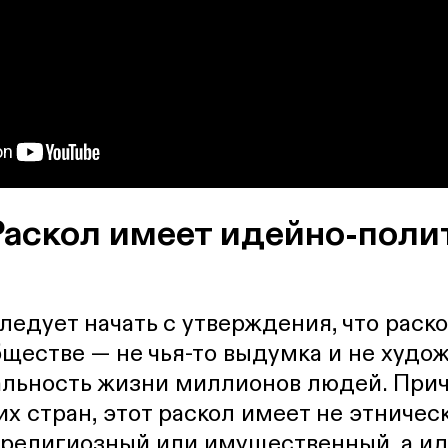
 Раскол имеет идейно-пол
ледует начать с утверждения, что раско
ществе — не чья-то выдумка и не худо
альность жизни миллионов людей. Прич
их стран, этот раскол имеет не этничес
 религиозный или имущественный, а ид