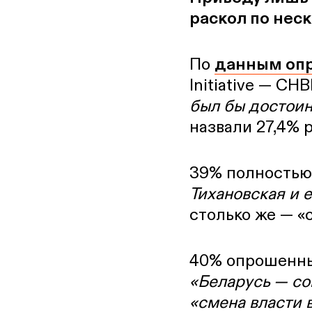
раскол по нес
По
данным опр
Initiative — CH
был бы достоин
назвали 27,4% 
39% полностью/
Тихановская и 
столько же — «
40% опрошенных
«Беларусь — со
«смена власти в