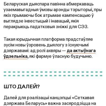
Беларуская дыяспара павінна абмеркаваць
узаемавыгадныя ўмовы арэнды тэрыторыі, пры
якіх прымаючы бок атрымае кампенсацыю ў
выглядзе інвестыцый і інавацый, якія
перакрыюць падатковыя зніжкі для СЭЗ.
Такая юрыдычная платформа прадстаўляе
зусім новы ўзровень дыялогу з існуючымі
дзяржавамі: ад ролі ахвяры —
да актыўнага
ўдзельніка
, які фармуе ўласную будучыню.
ШТО ДАЛЕЙ?
Далей для рэалізацыі канцэпцыі «Сеткавая
дзяржава Беларусь» важна засяродзіцца на