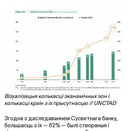
Візуалізацыя колькасці эканамічных зон і
колькасці краін з іх прысутнасцю // UNCTAD
Згодна з даследаваннем Сусветнага банку,
большасць з іх — 62% — былі створаныя і