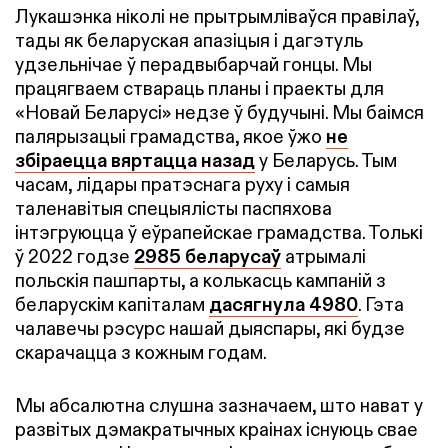
Лукашэнка ніколі не прытрымліваўся правілаў,
тады як беларуская апазіцыя і дагэтуль
удзельнічае ў перадвыбарчай гонцы. Мы
працягваем ствараць планы і праекты для
«Новай Беларусі» недзе ў будучыні. Мы баімся
палярызацыі грамадства, якое ўжо
не
збіраецца вяртацца назад
у Беларусь. Тым
часам, лідары пратэснага руху і самыя
таленавітыя спецыялісты паспяхова
інтэгруюцца ў еўрапейскае грамадства. Толькі
ў 2022 годзе
2985 беларусаў
атрымалі
польскія пашпарты, а колькасць кампаній з
беларускім капіталам
дасягнула 4980
. Гэта
чалавечы рэсурс нашай дыяспары, які будзе
скарачацца з кожным годам.
Мы абсалютна слушна зазначаем, што нават у
развітых дэмакратычных краінах існуюць свае