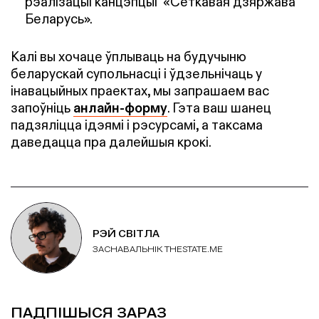
рэалізацыі канцэпцыі «Сеткавая дзяржава
Беларусь».
Калі вы хочаце ўплываць на будучыню
беларускай супольнасці і ўдзельнічаць у
інавацыйных праектах, мы запрашаем вас
запоўніць
анлайн-форму
. Гэта ваш шанец
падзяліцца ідэямі і рэсурсамі, а таксама
даведацца пра далейшыя крокі.
РЭЙ СВІТЛА
ЗАСНАВАЛЬНІК THESTATE.ME
ПАДПІШЫСЯ ЗАРАЗ