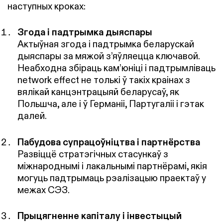
наступных кроках:
Згода і падтрымка дыяспары
Актыўная згода і падтрымка беларускай
дыяспары за мяжой з’яўляецца ключавой.
Неабходна збіраць кам’юніці і падтрымліваць
network effect не толькі ў такіх краінах з
вялікай канцэнтрацыяй беларусаў, як
Польшча, але і ў Германіі, Партугаліі і гэтак
далей.
Пабудова супрацоўніцтва і партнёрства
Развіццё стратэгічных стасункаў з
міжнароднымі і лакальнымі партнёрамі, якія
могуць падтрымаць рэалізацыю праектаў у
межах СЭЗ.
Прыцягненне капіталу і інвестыцый