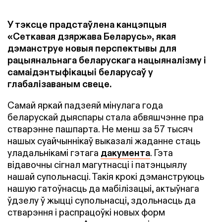
У тэксце прадстаўлена канцэпцыя
«Сеткавая дзяржава Беларусь», якая
дэманструе новыя перспектывы для
рацыянальнага беларускага нацыяналізму і
самаідэнтыфікацыі беларусаў у
глабалізаваным свеце.
Самай яркай падзеяй мінулага года
беларускай дыяспары стала абвяшчэнне пра
стварэнне пашпарта. Не менш за 57 тысяч
нашых суайчыннікаў выказалі жаданне стаць
уладальнікамі гэтага
дакумента
. Гэта
відавочны сігнал магутнасці і патэнцыялу
нашай супольнасці. Такія крокі дэманструюць
нашую гатоўнасць да мабілізацыі, актыўнага
ўдзелу ў жыцці супольнасці, здольнасць да
стварэння і распрацоўкі новых форм