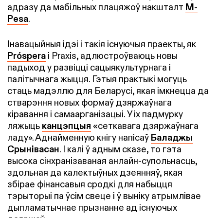
адразу да мабільных плацяжоў накшталт
M-
Pesa
.
Інавацыйныя ідэі і такія існуючыя праекты, як
Próspera
і Praxis, адлюстроўваюць новы
падыход у развіцці сацыякультурнага і
палітычнага жыцця. Гэтыя практыкі могуць
стаць мадэллю для Беларусі, якая імкнецца да
стварэння новых формаў дзяржаўнага
кіравання і самаарганізацыі. У іх падмурку
ляжыць
канцэпцыя
«сеткавага дзяржаўнага
ладу»
. Аднайменную кнігу напісаў
Баладжы
Срынівасан
. І калі ў адным сказе, то гэта
высока сінхранізаваная анлайн-супольнасць,
здольная да калектыўных дзеянняў, якая
збірае фінансавыя сродкі для набыцця
тэрыторыі па ўсім свеце і ў выніку атрымлівае
дыпламатычнае прызнанне ад існуючых