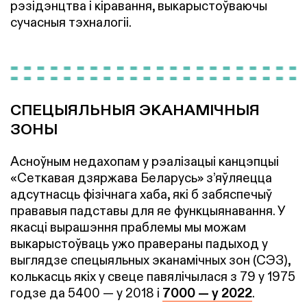
рэзідэнцтва і кіравання, выкарыстоўваючы
сучасныя тэхналогіі.
СПЕЦЫЯЛЬНЫЯ ЭКАНАМІЧНЫЯ
ЗОНЫ
Асноўным недахопам у рэалізацыі канцэпцыі
«Сеткавая дзяржава Беларусь» з’яўляецца
адсутнасць фізічнага хаба, які б забяспечыў
прававыя падставы для яе функцыянавання. У
якасці вырашэння праблемы мы можам
выкарыстоўваць ужо правераны падыход у
выглядзе спецыяльных эканамічных зон (СЭЗ),
колькасць якіх у свеце павялічылася з 79 у 1975
годзе да 5400 — у 2018 і
7000 — у 2022
.