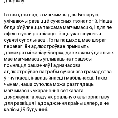
дзяржаў.
Гэтая ідэя надта магчымая для Беларусі,
улічваючы развіццё сучасных тэхналогій. Наша
бяда з’яўляецца таксама магчымасцю, і для яе
эфектыўнай рэалізацыі ёсць ужо існуючыя
сувязі супольнасці. Гэты падыход мае шэраг
пераваг: ён адлюстроўвае прынцыпы
дэмакратыі
«знізу-ўверх»
, дзе кожны ўдзельнік
мае магчымасць уплываць на працэсы
прыняцця рашэнняў і адначасова
адлюстроўвае патрэбы сучаснага грамадства
ў гнуткасці, інавацыйнасці і мабільнасці. Такім
чынам, наша суполка можа разглядаць
магчымасць укаранення сеткавага
дзяржаўнага ладу як рэальную альтэрнатыву
для развіцця і адраджэння краіны цяпер, а не
калісьці ў будучыні.