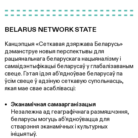
BELARUS NETWORK STATE
Канцэпцыя «Сеткавая дзяржава Беларусь»
дэманструе новыя перспектывы для
рацыянальнага беларускага нацыяналізму і
самаідэнтыфікацыі беларусаў у глабалізаваным
свеце. Гэтая ідэя аб’ядноўвае беларусаў па
ўсім свеце ў адзіную сеткавую супольнасць,
якая мае свае асаблівасці:
Эканамічная самаарганізацыя
Незалежна ад геаграфічнага размяшчэння,
беларусы могуць аб’ядноўвацца для
стварэння эканамічных і культурных
ініцыятыў.