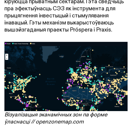
кіруюцца прыватным сектарам. Гэта сведчыць
пра эфектыўнасць СЭЗ як інструмента для
прыцягнення інвестыцый і стымулявання
інавацый. Гэты механізм выкарыстоўваюць
вышэйзгаданыя праекты Próspera і Praxis.
Візуалізацыя эканамічных зон па форме
ўласнасці // openzonemap.com