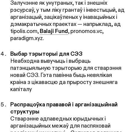
Залучэнне як унутраных, так і знешніх
рэсурсаў, у тым ліку грантаў і інвестыцый, ад
арганізацый, зацікаўленых у інавацыйных і
дэмакратычных праектах — напрыклад, ад
tipolis.com,
Balaji Fund
, pronomos.vc,
paradigm.xyz.
Выбар тэрыторыі для СЭЗ
Неабходна вывучыць і выбраць
патэнцыяльную тэрыторыю для стварэння
новай СЭЗ. Гэта павінна быць невялікая
краіна з цікавасцю да прыросту знешняга
капіталу
Распрацоўка прававой і арганізацыйнай
структуры
Стварэнне адпаведных юрыдычных і
арганізацыйных межаў для паспяховай