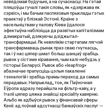
невядомай будучыні, а на сучаснасці. На гэтай
пляцоўцы гучалі такія словы, як «дзяржава як
сэрвіс», і мы бачым паспяховыя прыклады гэтых
праектаў у блізкай Эстоніі. Краіне з
насельніцтвам у палову Кіева ўдалося
эфектыўна наблізіцца да развітых капіталізмам
дэмакратый, дзякуючы дзіджытал-
трансфармацыі. Як невялікім стартапам лягчэй
трансфармаваць рынак праз сваю гнуткасць,
так і ў нас цяпер шмат больш шанцаў зрабіць
рывок у сістэме кіравання, чым калі-небудзь у
гісторыі Беларусі. Рывок або «leapfrog»
абазначае прапусціць цэлыя пакаленні
тэхналогій і зрабіць прамы пераход да самых
перадавых. Напрыклад, тое, як Паўночная
Еўропа адразу перайшла на фільтр-каву, а у
Італіі цяпер цяжка знайсці speciality кавярню.
Альбо як адбыўся рывок у фінансавай сферы
Кеніі: ад поўнай адсутнасці банкаўскіх паслуг —