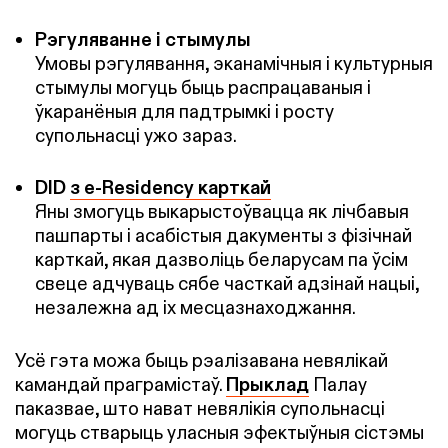
Рэгуляванне і стымулы
Умовы рэгулявання, эканамічныя і культурныя
стымулы могуць быць распрацаваныя і
ўкаранёныя для падтрымкі і росту
супольнасці ужо зараз.
DID
з e-Residency карткай
Яны змогуць выкарыстоўвацца як лічбавыя
пашпарты і асабістыя дакументы з фізічнай
карткай, якая дазволіць беларусам па ўсім
свеце адчуваць сябе часткай адзінай нацыі,
незалежна ад іх месцазнаходжання.
Усё гэта можа быць рэалізавана невялікай
камандай праграмістаў.
Прыклад
Палау
паказвае, што нават невялікія супольнасці
могуць стварыць уласныя эфектыўныя сістэмы