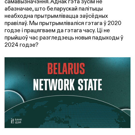
самавызначэння. Аднак гэта зусім не
абазначае, што беларускай палітыцы
неабходна прытрымлівацца заўсёдных
правілаў. Мы прытрымліваліся гэтага ў 2020
годзе і працягваем да гэтага часу. Ці не
прыйшоў час разгледзець новыя падыходы ў
2024 годзе?