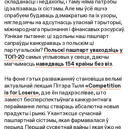
складанасці і недахопы, і таму няма патрэбы
ідэалізаваць іх сістэмы. Але мы ўсё яшчэ
спрабуем будаваць дэмакратыю па іх узоры,
нягледзячы на адсутнасць уласнай тэрыторыі,
міжнароднага прызнання і фінансавых рэсурсаў.
Узнікае пытанне: ці здольны наш пашпарт
сапраўды канкураваць з польскім ці
партугальскім?
Польскі пашпарт уваходзіць у
TOП-20
самых уплывовых у свеце, даючы
магчымасць
наведваць 154 краіны без віз
.
На фоне гэтых разважанняў становіцца вельмі
актуальнай лекцыя Пітэра Тыля
«Competition
is for Losers»
, дзе ён падкрэслівае, што
замест бесперспектыўнага канкурэнтнага
пераймання лепш ствараць абсалютна новыя
прадукты і рынкі. У кантэксце сучаснай
пашпартнай сістэмы, якая фармавалася ў
перыяд Першай сусветнай вайны і якая ўжо не