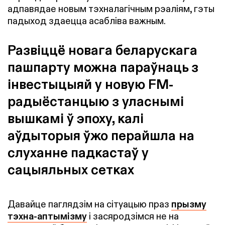
адпавядае новым тэхналагічным рэаліям, гэты
падыход здаецца асабліва важным.
Развіццё новага беларускага
пашпарту можна параўнаць з
інвестыцыяй у новую FM-
радыёстанцыю з уласнымі
вышкамі ў эпоху, калі
аўдыторыя ўжо перайшла на
слуханне падкастаў у
сацыяльных сетках
Давайце паглядзім на сітуацыю праз
прызму
тэхна-аптымізму
і засяродзімся не на