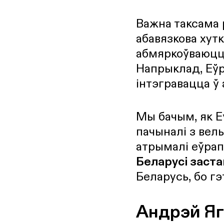
Важна таксама 
абавязкова хут
абмяркоўваюц
Напрыклад, Еўр
інтэгравацца ў
Мы бачым, як Е
пачыналі з вел
атрымалі еўрап
Беларусі заст
Беларусь, бо гэ
Андрэй Яг