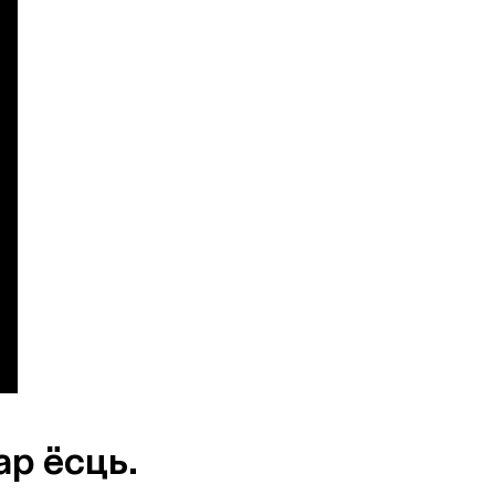
ар
ёсць.