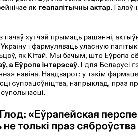
зейнічае як
геапалітычны актар
. Галоў
з пачаў хутчэй прымаць рашэнні, актыў
Украіну і фармуляваць уласную палітык
ьцоў, як Кітай. Мы бачым, што Еўропа с
ў, а Еўропа інтарэсаў
. І для Беларусі г
нная навіна. Наадварот: у такім фармац
ці супрацоўніцтва, напрыклад, праз п
супольнасці.
Глод: «Еўрапейская персп
не толькі праз сяброўства