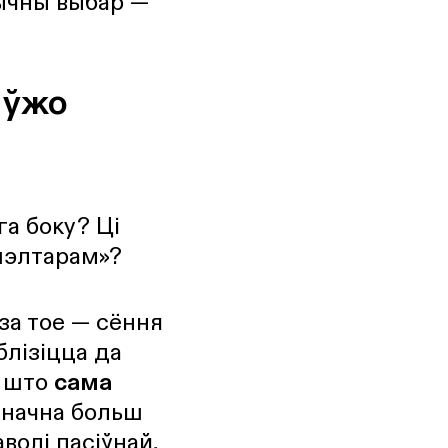
тычны выбар —
 ўжо
а боку? Ці
шэлтарам»?
за тое — сёння
лізіцца да
, што
сама
 значна больш
волі пасіўнай,