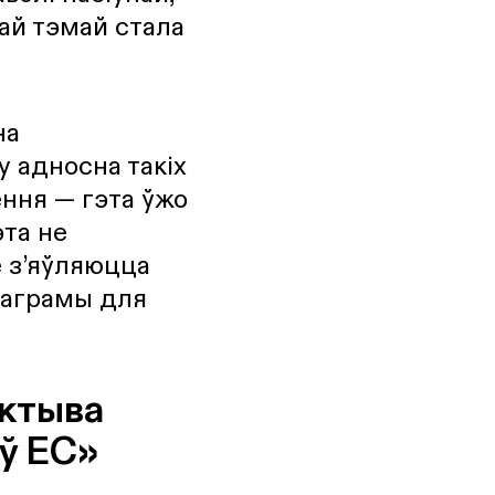
най тэмай стала
на
у адносна такіх
ёння — гэта ўжо
эта не
е з’яўляюцца
раграмы для
ектыва
 ў ЕС»