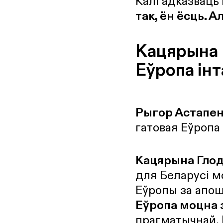
Калі адказваць 
так, ён ёсць. А
Кацярына 
Еўропа ін
Рыгор Астапен
гатовая Еўропа
Кацярына Гло
для Беларусі м
Еўропы за апош
Еўропа моцна 
прагматычнай. 