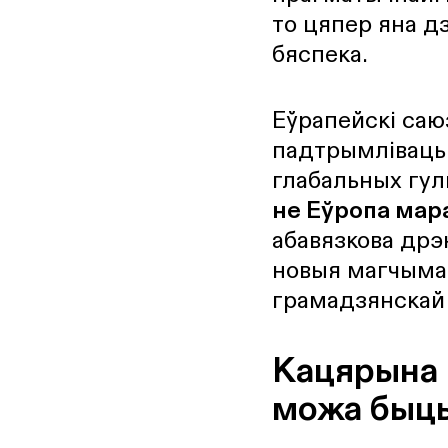
то цяпер яна д
бяспека.
Еўрапейскі саю
падтрымліваць 
глабальных гул
не Еўропа мара
абавязкова дрэ
новыя магчымас
грамадзянскай 
Кацярына 
можа быць 