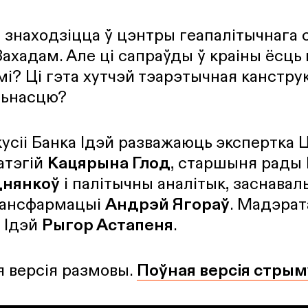
 знаходзіцца ў цэнтры геапалітычнага
Захадам. Але ці сапраўды ў краіны ёсць
мі? Ці гэта хутчэй тэарэтычная канстру
льнасцю?
кусіі Банка Ідэй разважаюць экспертка 
атэгій
Кацярына Глод
, старшыня рады
днянкоў
і палітычны аналітык, заснавал
рансфармацыі
Андрэй Ягораў
. Мадэрат
 Ідэй
Рыгор Астапеня
.
я версія размовы.
Поўная версія стрыму