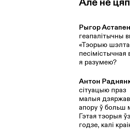
Але не ця
Рыгор Астапен
геапалітычны в
«Тэорыю шэлтар
песімістычная 
я разумею?
Антон Раднян
сітуацыю праз 
малыя дзяржавы
апору ў больш 
Гэтая тэорыя ўз
годзе, калі кра