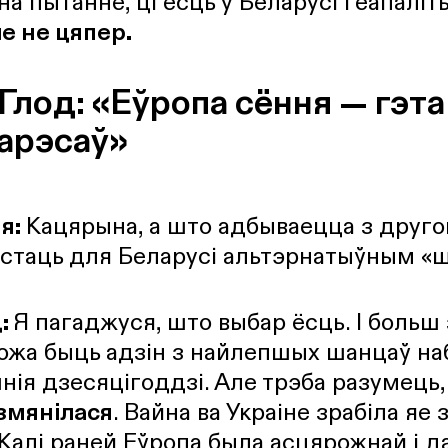
на пытанне, ці ёсць у Беларусі геапалі
ле не цяпер.
Глод: «Еўропа сёння — гэта
тарэсаў»
я:
Кацярына, а што адбываецца з другог
 стаць для Беларусі альтэрнатыўным «
д:
Я пагаджуся, што выбар ёсць. І больш 
ожа быць адзін з найлепшых шанцаў наб
нія дзесяцігоддзі. Але трэба разумець
змянілася
. Вайна ва Украіне зрабіла яе
Калі раней Еўропа была асцярожнай і да