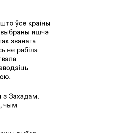
 што ўсе краіны
ў выбраны яшчэ
так званага
ь не рабіла
гвала
аводзіць
ою.
н з Захадам.
г
, чым