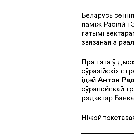
Беларусь сёння
паміж Расіяй і 
гэтымі вектара
звязаная з рэа
Пра гэта ў дыс
еўразійскіх стр
ідэй
Антон Ра
еўрапейскай т
рэдактар Банка
Ніжэй тэкстава