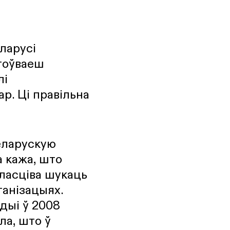
ларусі
стоўваеш
лі
р. Ці правільна
беларускую
на кажа, што
уласціва шукаць
анізацыях.
ндыі ў 2008
ла, што ў