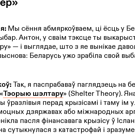
пер»
я:
Мы сёння абмяркоўваем, ці ёсць у Бе
ыбар. Антон, у сваім тэксце ты выкары
у» — і выглядае, што з яе вынікае даво
выснова: Беларусь ужо зрабіла свой выба
коў:
Так, я паспрабаваў паглядзець на 
«
Тэорыю шэлтару
» (Shelter Theory). Я
 ўразлівыя перад крызісамі і таму ім 
моцных дзяржавах або міжнародных арг
нікла пасля фінансавага крызісу ў Ісла
іна сутыкнулася з катастрофай і зразуме