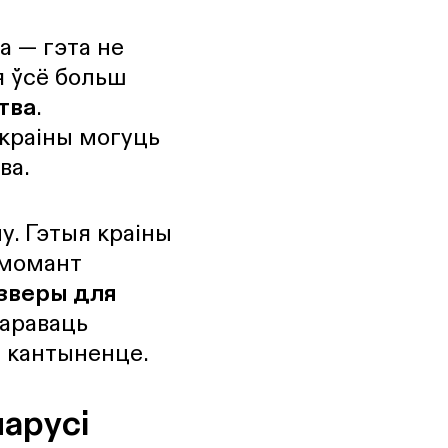
а — гэта не
я ўсё больш
тва
.
краіны могуць
ва.
у. Гэтыя краіны
 момант
зверы для
нараваць
а кантыненце.
арусі