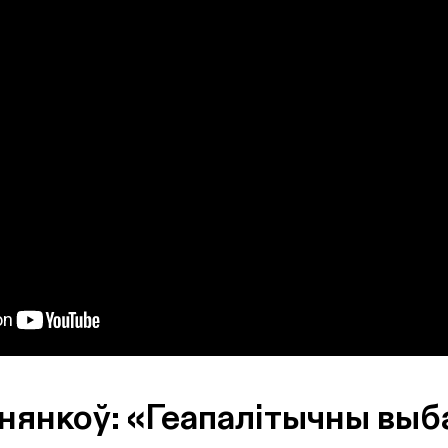
нянкоў: «Геапалітычны выб