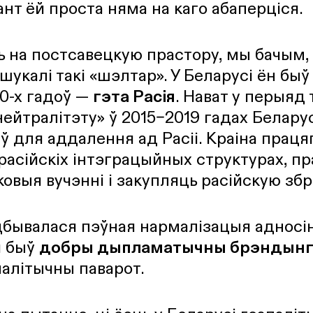
т ёй проста няма на каго абаперціся.
ь на постсавецкую прастору, мы бачым,
 шукалі такі «шэлтар». У Беларусі ён бы
90-х гадоў —
гэта Расія
. Нават у перыяд 
нейтралітэту» ў 2015–2019 гадах Беларус
ў для аддалення ад Расіі. Краіна праця
 расійскіх інтэграцыйных структурах, пр
овыя вучэнні і закупляць расійскую збр
 адбывалася пэўная нармалізацыя адносі
й быў
добры дыпламатычны брэндын
алітычны паварот.