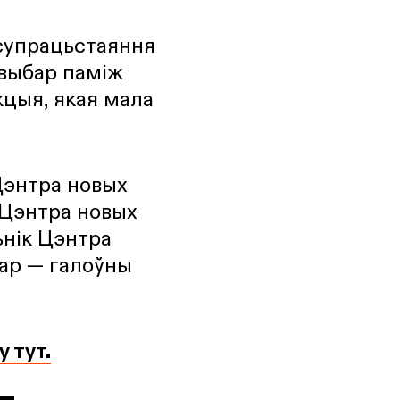
 супрацьстаяння
 выбар паміж
кцыя, якая мала
Цэнтра новых
 Цэнтра новых
ьнік Цэнтра
ар — галоўны
 тут.