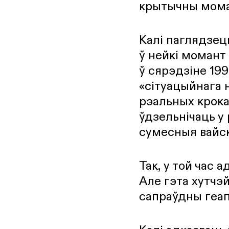
крытычны моман
Калі паглядзец
ў нейкі момант
ў сярэдзіне 19
«сітуацыйнага 
рэальных крока
ўдзельнічаць у
сумесныя вайск
Так, у той час
Але гэта хутчэ
сапраўдны геап