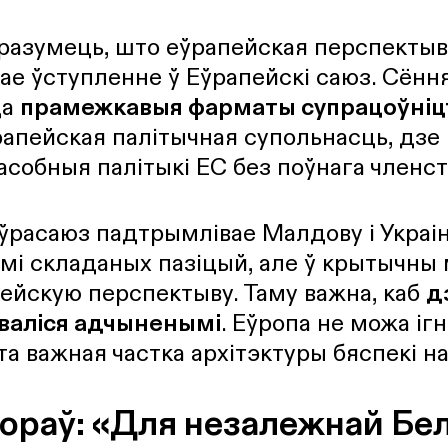
разумець, што еўрапейская перспектыв
кае ўступленне ў Еўрапейскі саюз. Сённ
ца
прамежкавыя фарматы супрацоўніц
апейская палітычная супольнасць, дзе 
 асобныя палітыкі ЕС без поўнага членст
ўрасаюз падтрымлівае Малдову і Украін
ьмі складаных пазіцый, але ў крытычны
ейскую перспектыву. Таму важна, каб
д
аваліся адчыненымі
. Еўропа не можа іг
та важная частка архітэктуры бяспекі н
ораў: «Для незалежнай Бел