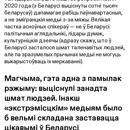
2020 года (з Беларусі выціснуты сотні тысяч
беларусаў) дапамагае рабіць паўнавартасныя,
а не эмігранцкія медыі з-за мяжы. Вялікая
частка асноўных спікераў — не ў Беларусі:
палітычныя аглядальнікі, лідары думак,
культурніцкія дзеячы (адразу скажу, што ў
Беларусі засталося шмат таленавітых людзей,
але па зразумелых прычынах медыі не могуць
выкарыстоўваць іх меркаванні).
Магчыма, гэта адна з памылак
рэжыму: выціснулі занадта
шмат людзей. Інакш
«экстрэмісцкім» медыям было
б вельмі складана заставацца
цікавымі ў Беларусі