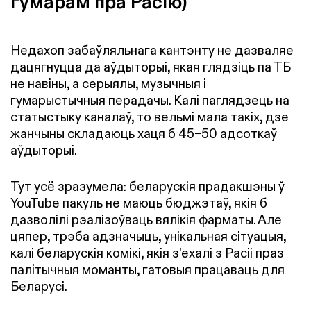
гумарам пра Расію)
Недахоп забаўляльнага кантэнту не дазваляе
дацягнуцца да аўдыторыі, якая глядзіць па ТБ
не навіны, а серыялы, музычныя і
гумарыстычныя перадачы. Калі паглядзець на
статыстыку каналаў, то вельмі мала такіх, дзе
жанчыны складаюць хаця б 45–50 адсоткаў
аўдыторыі.
Тут усё зразумела: беларускія прадакшэны ў
YouTube пакуль не маюць бюджэтаў, якія б
дазволілі рэалізоўваць вялікія фарматы. Але
цяпер, трэба адзначыць, унікальная сітуацыя,
калі беларускія комікі, якія з’ехалі з Расіі праз
палітычныя моманты, гатовыя працаваць для
Беларусі.