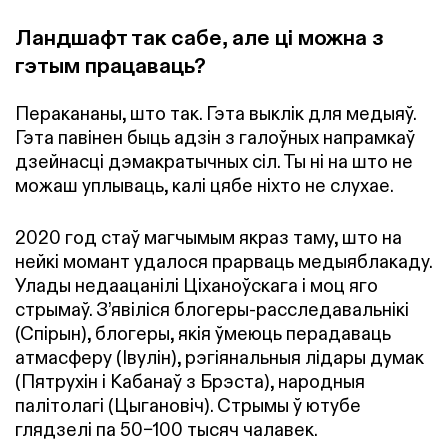
Ландшафт так сабе, але ці можна з
гэтым працаваць?
Перакананы, што так. Гэта выклік для медыяў.
Гэта павінен быць адзін з галоўных напрамкаў
дзейнасці дэмакратычных сіл. Ты ні на што не
можаш уплываць, калі цябе ніхто не слухае.
2020 год стаў магчымым якраз таму, што на
нейкі момант удалося прарваць медыяблакаду.
Улады недаацанілі Ціханоўскага і моц яго
стрымаў. З’явіліся блогеры-расследавальнікі
(Спірын), блогеры, якія ўмеюць перадаваць
атмасферу (Івулін), рэгіянальныя лідары думак
(Пятрухін і Кабанаў з Брэста), народныя
палітолагі (Цыгановіч). Стрымы ў ютубе
глядзелі па 50–100 тысяч чалавек.