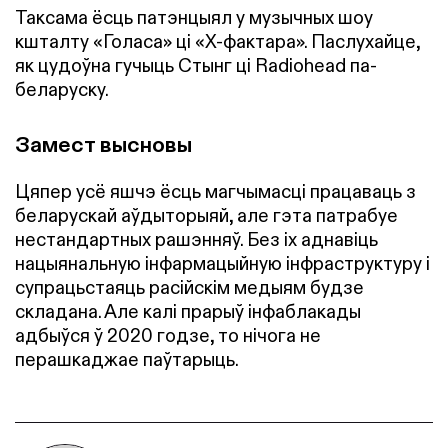
Таксама ёсць патэнцыял у музычных шоу
кшталту «Голаса» ці «Х-фактара». Паслухайце,
як цудоўна гучыць Стынг ці Radiohead па-
беларуску.
Замест высновы
Цяпер усё яшчэ ёсць магчымасці працаваць з
беларускай аўдыторыяй, але гэта патрабуе
нестандартных рашэнняў. Без іх аднавіць
нацыянальную інфармацыйную інфраструктуру і
супрацьстаяць расійскім медыям будзе
складана. Але калі прарыў інфаблакады
адбыўся ў 2020 годзе, то нічога не
перашкаджае паўтарыць.