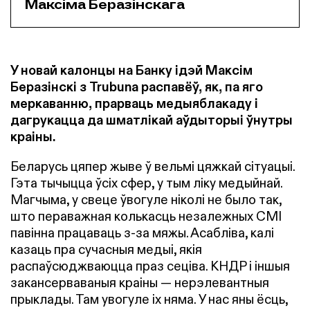
Максіма Беразінскага
У новай калонцы на Банку ідэй Максім
Беразінскі з Trubuna распавёў, як, па яго
меркаванню, прарваць медыяблакаду і
дагрукацца да шматлікай аўдыторыі ўнутры
краіны.
Беларусь цяпер жыве ў вельмі цяжкай сітуацыі.
Гэта тычыцца ўсіх сфер, у тым ліку медыйнай.
Магчыма, у свеце ўвогуле ніколі не было так,
што пераважная колькасць незалежных СМІ
павінна працаваць з-за мяжы. Асабліва, калі
казаць пра сучасныя медыі, якія
распаўсюджваюцца праз сеціва. КНДР і іншыя
закансерваваныя краіны — нерэлевантныя
прыклады. Там увогуле іх няма. У нас яны ёсць,