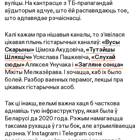
вуліцы. На кантрасце з ТБ-прапагандай
аўдыторыя адчуе, што ёй распавядаюць тое,
што адпавядае рэчаіснасці.
Калі кажам пра нішавыя каналы, то з’явілася
цікавая плынь гістарычных каналаў:
«Вусы
Скарыны»
Цімоха Акудовіча,
«Тутэйшы
Шляхціч»
Усяслава Пашкевіча,
«Слухай
сюды»
Аляксея Унучака і
«Загляне сонца»
Мікіты Мелказёрава. І хочацца, каб іх было
болей. Разбор ваенных перамог, лекцыі пра
цікавых гістарычных асоб.
Так ці інакш, вельмі важна хаця б часткова
аднавіць тую інфраструктуру, якая была ў
Беларусі да 2020 года. Рэжым намагаецца
таксама рухацца ў гэты бок, але атрымліваецца
дрэнна. У Instagram і Telegram сотні