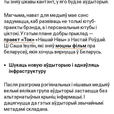
ты зняў цікавы кантэнт, у яго будзе аўдыторыя.
Магчыма, нават для медыяў мае сэнс
задумацца, каб развіваць не толькі ютуб-
праекты брэнда, а і персанальныя ютубы і
ціктокі. У гэтым плане добры прыклад —
праект «Ток»
«Нашай Нівы» з Настай Роўдай.
Ці Саша Івулін, які зняў
моцны фільм
пра
беларусаў, якія хочуць вярнуцца ў Беларусь.
Шукаць новую аўдыторыю і аднаўляць
інфраструктуру
Пасля разгрома рэгіянальных і нішавых медыяў
вельмі вялікая група аўдыторыі застаецца без
альтэрнатыўных крыніц інфармацыі. І
дацягнуцца да гэтых аўдыторый звычайнымі
метадамі складана.