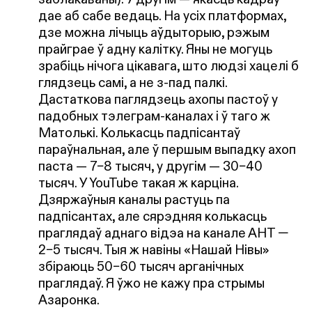
дае аб сабе ведаць. На усіх платформах,
дзе можна лічыць аўдыторыю, рэжым
прайграе ў адну калітку. Яны не могуць
зрабіць нічога цікавага, што людзі хацелі б
глядзець самі, а не з-пад палкі.
Дастаткова паглядзець ахопы пастоў у
падобных тэлеграм-каналах і ў таго ж
Матолькі. Колькасць падпісантаў
параўнальная, але ў першым выпадку ахоп
паста — 7–8 тысяч, у другім — 30–40
тысяч. У YouTube такая ж карціна.
Дзяржаўныя каналы растуць па
падпісантах, але сярэдняя колькасць
праглядаў аднаго відэа на канале АНТ —
2–5 тысяч. Тыя ж навіны «Нашай Нівы»
збіраюць 50–60 тысяч арганічных
праглядаў. Я ўжо не кажу пра стрымы
Азаронка.