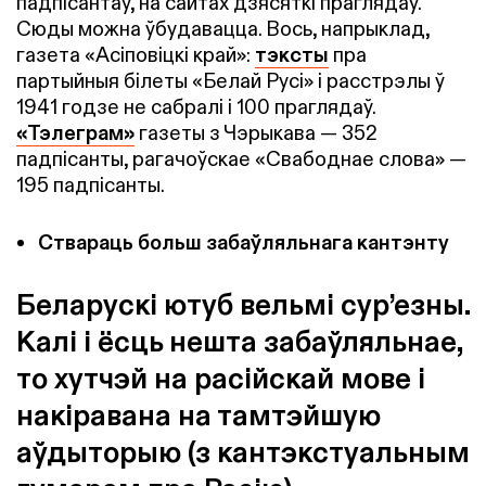
падпісантаў, на сайтах дзясяткі праглядаў.
Сюды можна ўбудавацца. Вось, напрыклад,
газета «Асіповіцкі край»:
тэксты
пра
партыйныя білеты «Белай Русі» і расстрэлы ў
1941 годзе не сабралі і 100 праглядаў.
«Тэлеграм»
газеты з Чэрыкава — 352
падпісанты, рагачоўскае «Свабоднае слова» —
195 падпісанты.
Ствараць больш забаўляльнага кантэнту
Беларускі ютуб вельмі сур’езны.
Калі і ёсць нешта забаўляльнае,
то хутчэй на расійскай мове і
накіравана на тамтэйшую
аўдыторыю (з кантэкстуальным