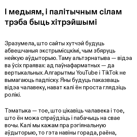
І медыям, і палітычным сілам
трэба быць хітрэйшымі
Зразумела, што сайты хутчэй будуць
абвешчаныя экстрымісцкімі, чым збяруць
нейкую аўдыторыю. Таму альтэрнатыва — відэа
ва ўсіх праявах: ад паўнафарматных — да
вертыкальных. Алгарытмы YouTube і TikTok не
вымагаюць падпіску. Яны будуць паказваць
відэа чалавеку, нават калі ён проста глядзіць
ролікі.
Тэматыка — тое, што цікавіць чалавека і тое,
што ён можа спраўдзіць і пабачыць на свае
вочы. Калі мы кажам пра рэгіянальную
аўдыторыю, то гэта навіны горада, раёна,