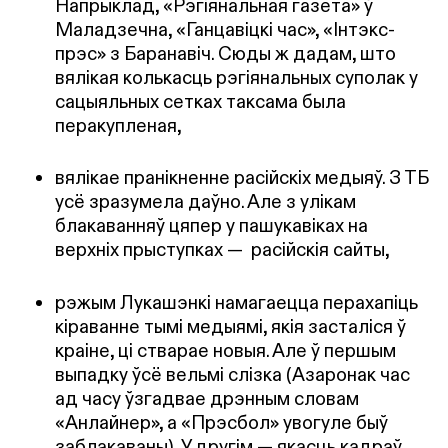
Напрыклад, «Рэгіянальная газета» ў
Маладзечна, «Ганцавіцкі час», «Інтэкс-
прэс» з Баранавіч. Сюды ж дадам, што
вялікая колькасць рэгіянальных суполак у
сацыяльных сетках таксама была
перакупленая,
вялікае пранікненне расійскіх медыяў. З ТБ
усё зразумела даўно. Але з улікам
блакаванняў цяпер у пашукавіках на
верхніх прыступках — расійскія сайты,
рэжым Лукашэнкі намагаецца перахапіць
кіраванне тымі медыямі, якія засталіся ў
краіне, ці стварае новыя. Але ў першым
выпадку ўсё вельмі слізка (Азаронак час
ад часу ўзгадвае дрэнным словам
«Анлайнер», а «Прэсбол» увогуле быў
заблакаваны). У другім — якасць кадраў