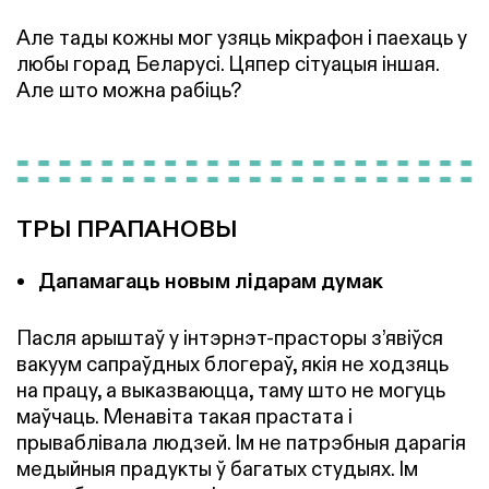
Але тады кожны мог узяць мікрафон і паехаць у
любы горад Беларусі. Цяпер сітуацыя іншая.
Але што можна рабіць?
ТРЫ ПРАПАНОВЫ
Дапамагаць новым лідарам думак
Пасля арыштаў у інтэрнэт-прасторы з’явіўся
вакуум сапраўдных блогераў, якія не ходзяць
на працу, а выказваюцца, таму што не могуць
маўчаць. Менавіта такая прастата і
прываблівала людзей. Ім не патрэбныя дарагія
медыйныя прадукты ў багатых студыях. Ім