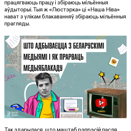
працягваюць працу і збіраюць мільённыя
аўдыторыі. Тыя ж «Люстэрка» ці «Наша Ніва»
нават з улікам блакаванняў збіраюць мільённыя
прагляды.
Так здарылася, што маштаб рэпрэсій пасля