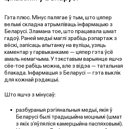
Гэта плюс. Мінус палягае ў тым, што цяпер
вельмі складна атрымліваць інфармацыю з
Беларусі. Зламана тое, што працавала шмат
гадоў. Раней медыі маглі зрабіць рэпартаж з
вёскі, запісаць апытанку на вуліцы, узяць
каментар у гарвыканкаме — цяпер гэта ўсё
амаль немагчыма. У тэкставым варыянце яшчэ
сёе-тое рабіць можна, але з відэа — татальная
блакада. Інфармацыя з Беларусі — гэта выклік
для кожнай рэдакцыі.
Што яшчэ з мінусаў:
разбураныя рэгіянальныя медыі, якія ў
Беларусі былі традыцыйна моцнымі (шмат
з якіх з’яўляліся камерцыйна паспяховымі).