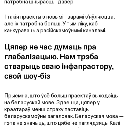
патрэбна шчырасць і давер.
І такія праекты з новымі тварамі з’яўляюцца,
але іх патрэбна больш. У тым ліку, каб
канкураваць з расійскамоўнымі каналамі.
Цяпер не час думаць пра
глабалізацыю. Нам трэба
стварыць сваю інфапрастору,
свой шоу-біз
Прыемна, што ўсё больш праектаў выходзіць
на беларускай мове. Здаецца, цяпер у
крэатараў менш страху паставіць
беларускамоўны загаловак. Беларуская мова —
гэта не значыць, што цябе не паглядзяць. Калі