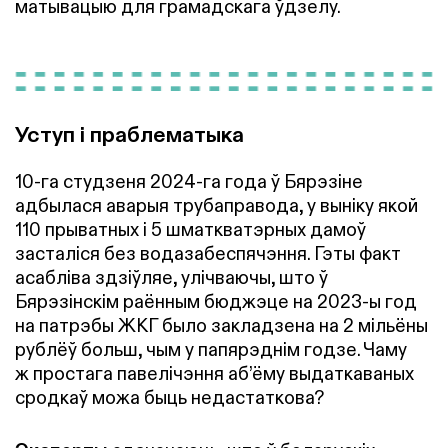
матывацыю для грамадскага ўдзелу.
Уступ і праблематыка
10-га студзеня 2024-га года ў Бярэзіне
адбылася аварыя трубаправода, у выніку якой
110 прыватных і 5 шматкватэрных дамоў
засталіся без водазабеспячэння. Гэты факт
асабліва здзіўляе, улічваючы, што ў
Бярэзінскім раённым бюджэце на 2023-ы год
на патрэбы ЖКГ было закладзена на 2 мільёны
рублёў больш, чым у папярэднім годзе. Чаму
ж простага павелічэння аб’ёму выдаткаваных
сродкаў можа быць недастаткова?