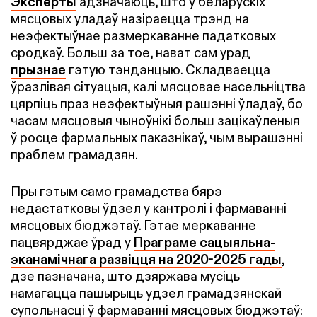
Эксперты
адзначаюць, што ў беларускіх
мясцовых уладаў назіраецца трэнд на
неэфектыўнае размеркаванне падатковых
сродкаў. Больш за тое, нават сам урад
прызнае
гэтую тэндэнцыю. Складваецца
ўразлівая сітуацыя, калі мясцовае насельніцтва
цярпіць праз неэфектыўныя рашэнні ўладаў, бо
часам мясцовыя чыноўнікі больш зацікаўленыя
ў росце фармальных паказнікаў, чым вырашэнні
праблем грамадзян.
Пры гэтым само грамадства бярэ
недастатковы ўдзел у кантролі і фармаванні
мясцовых бюджэтаў. Гэтае меркаванне
пацвярджае ўрад у
Праграме сацыяльна-
эканамічнага развіцця на 2020-2025 гады
,
дзе пазначана, што дзяржава мусіць
намагацца пашырыць удзел грамадзянскай
супольнасці ў фармаванні мясцовых бюджэтаў: