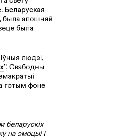
га свету
. Беларуская
, была апошняй
свеце была
іўныя людзі,
х
”. Свабодны
эмакратыі
На гэтым фоне
м беларускіх
у на эмоцыі і