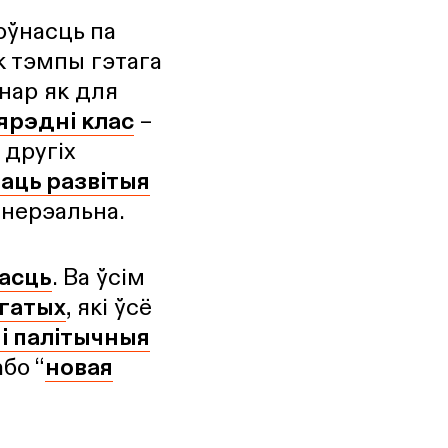
оўнасць па
к тэмпы гэтага
нар як для
сярэдні клас
–
 другіх
аць развітыя
 нерэальна.
асць
. Ва ўсім
агатых
, які ўсё
 і палітычныя
або “
новая