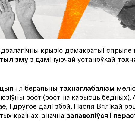
ідэалагічны крызіс дэмакратыі спрыяе
тылізму
з дамінуючай устаноўкай
тэхн
ацыя
і ліберальны
тэхнаглабалізм
меліс
люзіўны рост (рост на карысць бедных).
ае, і другое далі збой. Пасля Вялікай рэц
ітых краінах, значна
запаволіўся і пера