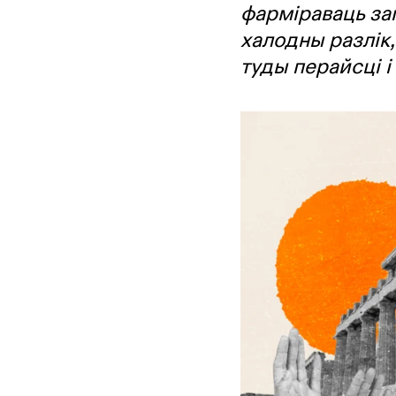
фарміраваць зап
халодны разлік, 
туды перайсці і