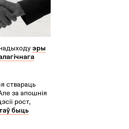
 надыходу
эры
алагічнага
я ствараць
 Але за апошнія
эсіі рост,
стаў быць