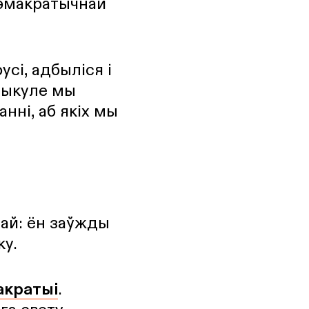
 дэмакратычнай
усі, адбыліся і
тыкуле мы
анні, аб якiх мы
ай: ён заўжды
ку.
акратыі
.