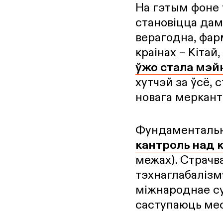
На гэтым фоне 
становіцца дам
верагодна, фар
краінах – Кітай
ўжо стала мэ
хутчэй за ўсё,
новага меркант
Фундаментальна
кантроль над 
межах). Страчв
тэхнаглабалізм
міжнароднае су
саступаюць мес