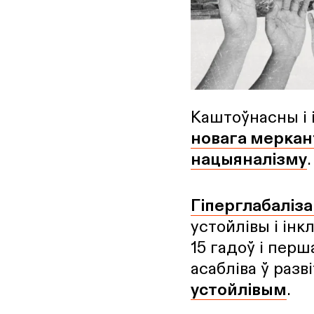
Каштоўнасны і 
новага меркан
нацыяналізму
.
Гіперглабаліз
устойлівы і інк
15 гадоў і перш
асабліва ў разв
устойлівым
.