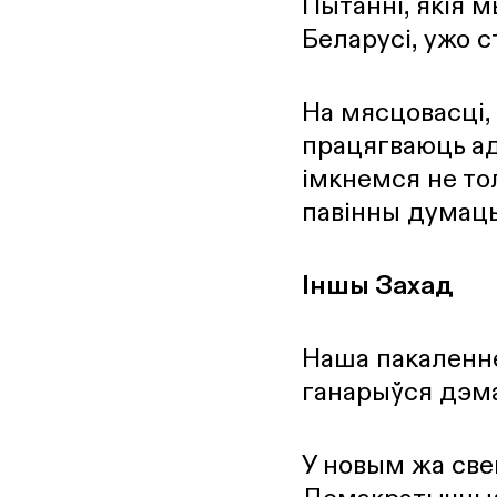
Пытанні, якія 
Беларусі, ужо 
На мясцовасці, 
працягваюць ад
імкнемся не тол
павінны думаць
Іншы Захад
Наша пакаленне
ганарыўся дэма
У новым жа све