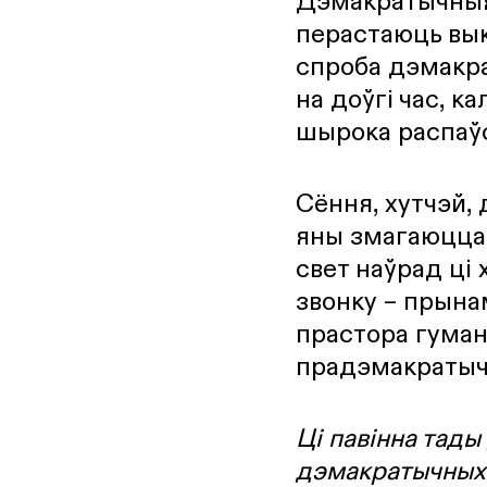
Дэмакратычныя 
перастаюць вы
спроба дэмакр
на доўгі час, 
шырока распаў
Сёння, хутчэй,
яны змагаюцца 
свет наўрад ці
звонку – прына
прастора гуман
прадэмакратычн
Ці павінна тад
дэмакратычных с