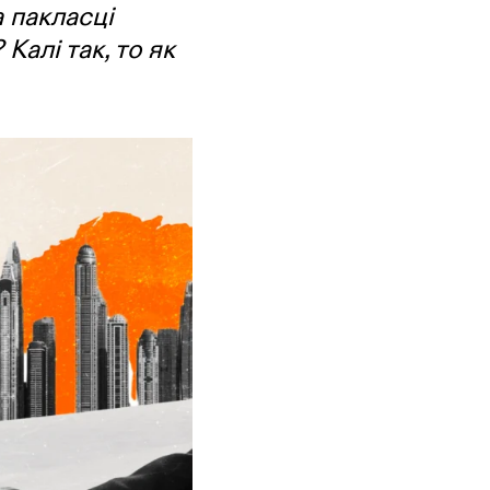
 пакласці
Калі так, то як