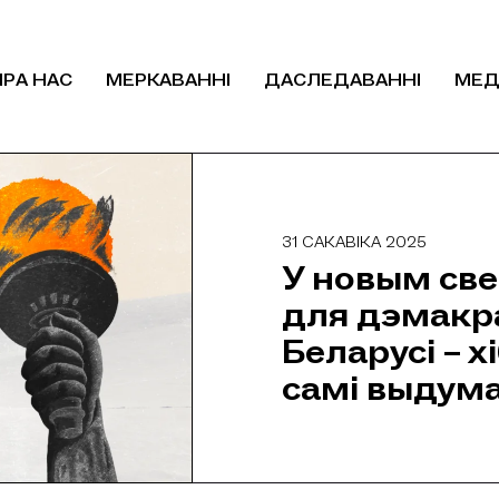
ПРА НАС
МЕРКАВАННІ
ДАСЛЕДАВАННІ
МЕД
31 САКАВІКА 2025
У новым св
для дэмакр
Беларусі – х
самі выдум