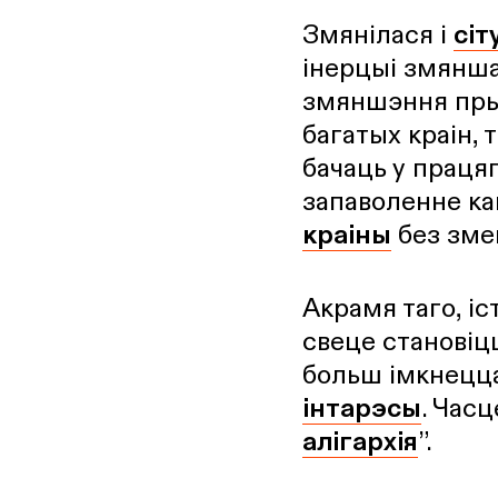
Змянілася і
сіт
інерцыі змянша
змяншэння прык
багатых краін, 
бачаць у праця
запаволенне ка
краіны
без зме
Акрамя таго, і
свеце становіц
больш імкнецц
інтарэсы
. Часц
алігархія
”.