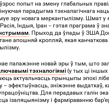
ўзрос попыт на змену глабальных праві
інуючая парадыгма тэхналагічнага нацы
муе эру новага меркантылізму. Шмат у 
, Расія, Індыя, Іран – гэтая праграма ў з
йнстрымам
. Прыход да ўлады ў ЗША До
 стане апошняй кропляй, якая канчаткова
ылізму.
е палажэнне новай эры ў тым, што зал
ключавымі тэхналогіямі
(у тых ці іншых
аюць актуальнасць прынцыпы эпохі ліб
у – эфектыўнасць, зніжэнне выдаткаў, 
працоўніцтва. Для перадавых галін эка
ца ізаляцыянізму і фарміраванню бар’е