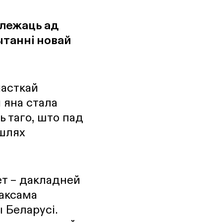
алежаць ад
ытанні новай
часткай
 яна стала
ь таго, што пад
 шлях
ет – дакладней
Таксама
 Беларусі.