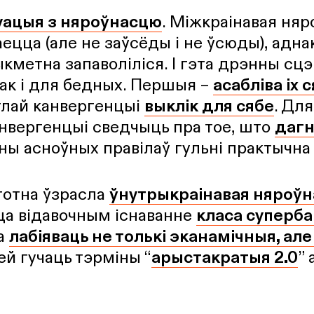
уацыя з няроўнасцю
. Міжкраінавая няр
ецца (але не заўсёды і не ўсюды), адна
метна запаволіліся. І гэта дрэнны сцэ
так і для бедных. Першыя –
асабліва іх 
глай канвергенцыі
выклік для сябе
. Для
нвергенцыі сведчыць пра тое, што
дагн
ны асноўных правілаў гульні практычна
стотна ўзрасла
ўнутрыкраінавая няроўн
ца відавочным існаванне
класа суперб
а
лабіяваць не толькі эканамічныя, але
ей гучаць тэрміны “
арыстакратыя 2.0
” 