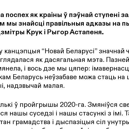
 поспех як краіны ў пэўнай ступені з
ем мы знайсці правільныя адказы на п
Дзмітры Крук і Рыгор Астапеня.
у канцэпцыя “Новай Беларусі” значнай 
глядалася як дасягальная мэта. Пазней
янела, і вось дзе мы цяпер: імавернасц
кам Беларусь неўзабаве можа стаць на
, надзвычай малая.
лькі ў пройгрышы 2020-га. Змяніўся св
ся нашы суседзі і нашы стасункі з імі. 
стан грамадства і дыспазіцыя сіл унутры