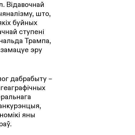
л. Відавочнай
яналізму, што,
якіх буйных
начнай ступені
нальда Трампа,
 замацуе эру
ог дабрабыту –
 геаграфічных
еральнага
канкурэнцыя,
номікі яны
раў.