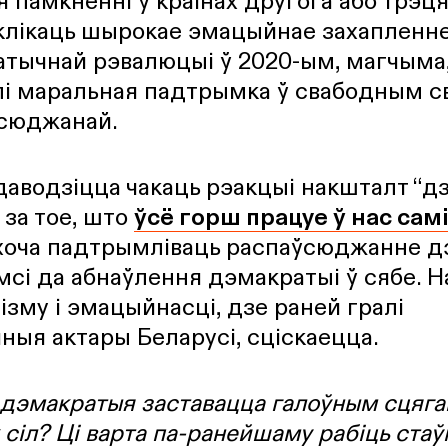
памкненні ў краінах другога або трэця
клікаць шырокае эмацыйнае захапленне
атычнай рэвалюцыі ў 2020-ым, магчыма
калі маральная падтрымка ў свабодным 
сюджанай.
 даводзіцца чакаць рэакцыі накшталт “дз
за тое, што
ўсё горш працуе ў нас самі
 хоча падтрымліваць распаўсюджанне д
мсі да абнаўлення дэмакратыі ў сябе. 
ізму і эмацыйнасці, дзе раней гралі
ыя актары Беларусі, сціскаецца.
ы дэмакратыя заставацца галоўным сцяга
іл? Ці варта па-ранейшаму рабіць стаўк