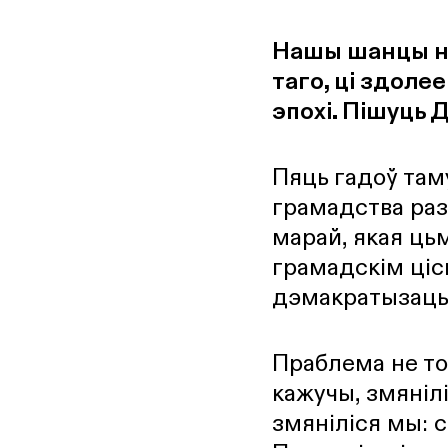
ПАЛІТЫКА
Нашы шанцы на
таго, ці здоле
эпохі. Пішуць 
Пяць гадоў там
грамадства раз
марай, якая цьм
грамадскім ціс
дэмакратызацыі
Праблема не то
кажучы, змянілі
змяніліся мы: 