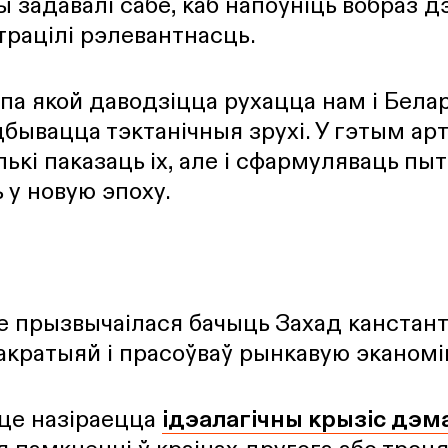
мы задавалі сабе, каб напоўніць вобраз
страцілі рэлевантнасць.
па якой даводзіцца рухацца нам і Белар
бывацца тэктанічныя зрухі. У гэтым ар
ькі паказаць іх, але і сфармуляваць пыт
 у новую эпоху.
 прызвычаілася бачыць Захад канстант
кратыяй і прасоўваў рынкавую эканомі
це назіраецца
ідэалагічны крызіс дэм