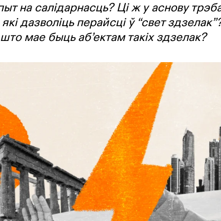
ыт на салідарнасць? Ці ж у аснову трэба
які дазволіць перайсці ў “свет здзелак”? 
 што мае быць аб’ектам такіх здзелак?