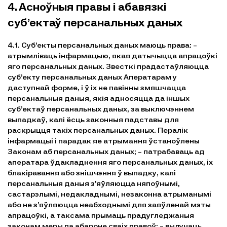
4. Асноўныя правы і абавязкі
суб’ектаў персанальных даных
4.1. Суб’екты персанальных даных маюць права: –
атрымліваць інфармацыю, якая датычыцца апрацоўкі
яго персанальных даных. Звесткі прадастаўляюцца
суб’екту персанальных даных Аператарам у
даступнай форме, і ў іх не павінны змяшчацца
персанальныя даныя, якія адносяцца да іншых
суб’ектаў персанальных даных, за выключэннем
выпадкаў, калі ёсць законныя падставы для
раскрыцця такіх персанальных даных. Пералік
інфармацыі і парадак яе атрымання ўстаноўлены
Законам аб персанальных даных; – патрабаваць ад
аператара ўдакладнення яго персанальных даных, іх
блакіравання або знішчэння ў выпадку, калі
персанальныя даныя з’яўляюцца няпоўнымі,
састарэлымі, недакладнымі, незаконна атрыманымі
або не з’яўляюцца неабходнымі для заяўленай мэты
апрацоўкі, а таксама прымаць прадугледжаныя
законам меры па абароне сваіх правоў; – вылучаць