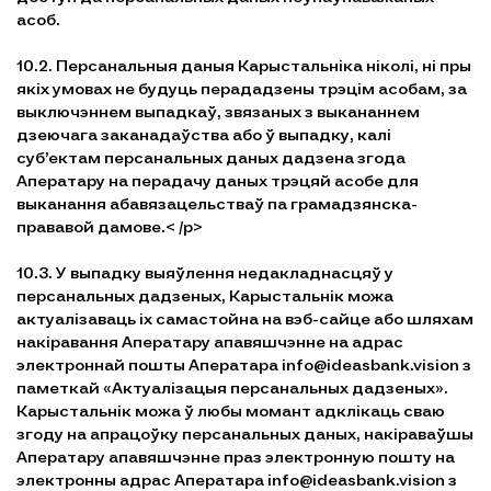
асоб.
10.2. Персанальныя даныя Карыстальніка ніколі, ні пры
якіх умовах не будуць перададзены трэцім асобам, за
выключэннем выпадкаў, звязаных з выкананнем
дзеючага заканадаўства або ў выпадку, калі
суб’ектам персанальных даных дадзена згода
Аператару на перадачу даных трэцяй асобе для
выканання абавязацельстваў па грамадзянска-
прававой дамове.< /p>
10.3. У выпадку выяўлення недакладнасцяў у
персанальных дадзеных, Карыстальнік можа
актуалізаваць іх самастойна на вэб-сайце або шляхам
накіравання Аператару апавяшчэнне на адрас
электроннай пошты Аператара info@ideasbank.vision з
паметкай «Актуалізацыя персанальных дадзеных».
Карыстальнік можа ў любы момант адклікаць сваю
згоду на апрацоўку персанальных даных, накіраваўшы
Аператару апавяшчэнне праз электронную пошту на
электронны адрас Аператара info@ideasbank.vision з