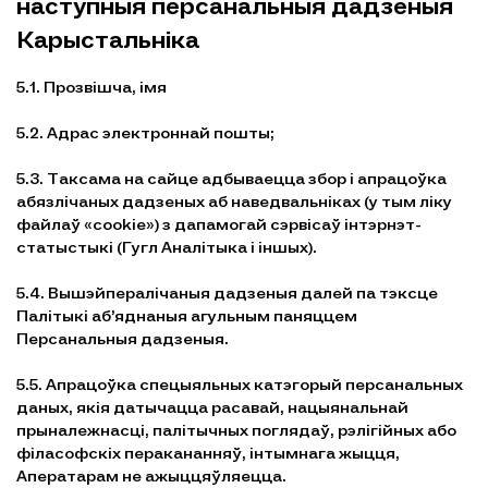
наступныя персанальныя дадзеныя
Карыстальніка
5.1. Прозвішча, імя
5.2. Адрас электроннай пошты;
5.3. Таксама на сайце адбываецца збор і апрацоўка
абязлічаных дадзеных аб наведвальніках (у тым ліку
файлаў «cookie») з дапамогай сэрвісаў інтэрнэт-
статыстыкі (Гугл Аналітыка і іншых).
5.4. Вышэйпералічаныя дадзеныя далей па тэксце
Палітыкі аб’яднаныя агульным паняццем
Персанальныя дадзеныя.
5.5. Апрацоўка спецыяльных катэгорый персанальных
даных, якія датычацца расавай, нацыянальнай
прыналежнасці, палітычных поглядаў, рэлігійных або
філасофскіх перакананняў, інтымнага жыцця,
Аператарам не ажыццяўляецца.