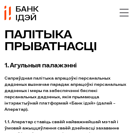
БАНК
ІДЭЙ
ПАЛІТЫКА
ПРЫВАТНАСЦІ
1. Агульныя палажэнні
Сапраўдная палітыка апрацоўкі персанальных
дадзеных вызначае парадак апрацоўкі персанальных
дадзеных і меры па забеспячэнні бяспекі
персанальных дадзеных, якія прымаюцца
інтэрактыўнай платформай «Банк ідэй» (далей –
Аператар).
1.1. Аператар ставіць сваёй найважнейшай мэтай і
ўмовай ажыццяўлення сваёй дзейнасці захаванне