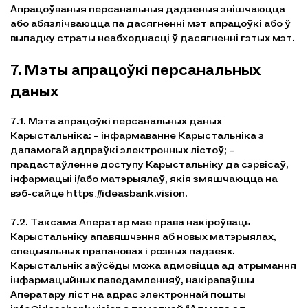
Апрацоўваныя персанальныя дадзеныя знішчаюцца
або абязлічваюцца па дасягненні мэт апрацоўкі або ў
выпадку страты неабходнасці ў дасягненні гэтых мэт.
7. Мэты апрацоўкі персанальных
даных
7.1. Мэта апрацоўкі персанальных даных
Карыстальніка: – інфармаванне Карыстальніка з
дапамогай адпраўкі электронных лістоў; –
прадастаўленне доступу Карыстальніку да сэрвісаў,
інфармацыі і/або матэрыялаў, якія змяшчаюцца на
вэб-сайце httpsː//ideasbank.vision.
7.2. Таксама Аператар мае права накіроўваць
Карыстальніку апавяшчэння аб новых матэрыялах,
спецыяльных прапановах і розных падзеях.
Карыстальнік заўсёды можа адмовіцца ад атрымання
інфармацыйных паведамленняў, накіраваўшы
Аператару ліст на адрас электроннай пошты