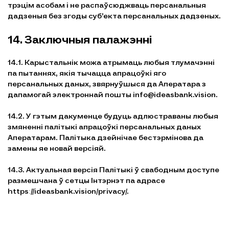
трэцім асобам і не распаўсюджваць персанальныя
дадзеныя без згоды суб’екта персанальных дадзеных.
14. Заключныя палажэнні
14.1. Карыстальнік можа атрымаць любыя тлумачэнні
па пытаннях, якія тычацца апрацоўкі яго
персанальных даных, звярнуўшыся да Аператара з
дапамогай электроннай пошты info@ideasbank.vision.
14.2. У гэтым дакуменце будуць адлюстраваны любыя
змяненні палітыкі апрацоўкі персанальных даных
Аператарам. Палітыка дзейнічае бестэрмінова да
замены яе новай версіяй.
14.3. Актуальная версія Палітыкі ў свабодным доступе
размешчана ў сетцы Інтэрнэт па адрасе
httpsː//ideasbank.vision/privacy/.