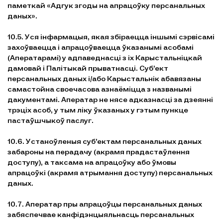
паметкай «Адгук згоды на апрацоўку персанальных
даных».
10.5. Уся інфармацыя, якая збіраецца іншымі сэрвісамі
захоўваецца і апрацоўваецца ўказанымі асобамі
(Аператарамі) у адпаведнасці з іх Карыстальніцкай
дамовай і Палітыкай прыватнасці. Суб’ект
персанальных даных і/або Карыстальнік абавязаны
самастойна своечасова азнаёміцца ​​з названымі
дакументамі. Аператар не нясе адказнасці за дзеянні
трэціх асоб, у тым ліку ўказаных у гэтым пункце
пастаўшчыкоў паслуг.
10.6. Устаноўленыя суб’ектам персанальных даных
забароны на перадачу (акрамя прадастаўлення
доступу), а таксама на апрацоўку або ўмовы
апрацоўкі (акрамя атрымання доступу) персанальных
даных.
10.7. Аператар пры апрацоўцы персанальных даных
забяспечвае канфідэнцыяльнасць персанальных