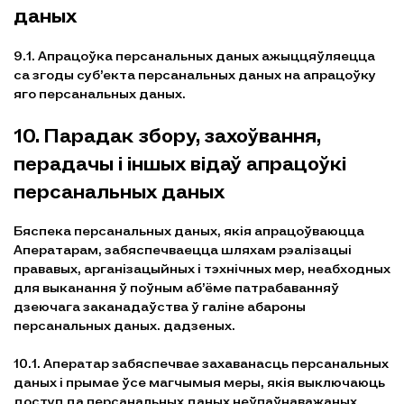
даных
9.1. Апрацоўка персанальных даных ажыццяўляецца
са згоды суб’екта персанальных даных на апрацоўку
яго персанальных даных.
10. Парадак збору, захоўвання,
перадачы і іншых відаў апрацоўкі
персанальных даных
Бяспека персанальных даных, якія апрацоўваюцца
Аператарам, забяспечваецца шляхам рэалізацыі
прававых, арганізацыйных і тэхнічных мер, неабходных
для выканання ў поўным аб’ёме патрабаванняў
дзеючага заканадаўства ў галіне абароны
персанальных даных. дадзеных.
10.1. Аператар забяспечвае захаванасць персанальных
даных і прымае ўсе магчымыя меры, якія выключаюць
доступ да персанальных даных неўпаўнаважаных