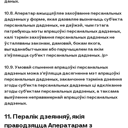
даных.
10.8. Аператар ажыццяўляе захоўванне персанальных
дадзеных у форме, якая дазваляе вызначыць суб’екта
персанальных дадзеных, не даўжэй, чым гэтага
патрабуюць мэты апрацоўкі персанальных дадзеных,
калі тэрмін захоўвання персанальных дадзеных не
ўсталяваны законам, дамовай, бокам якога,
выгаданабытчыкам або паручыцелем па якім
з’яўляецца суб’ект персанальных дадзеных. /p>
10.9. Умовай спынення апрацоўкі персанальных
дадзеных можа з’яўляцца дасягненне мэт апрацоўкі
персанальных дадзеных, заканчэнне тэрміна дзеяння
згоды суб’екта персанальных дадзеных ці адкліканне
згоды суб’ектам персанальных дадзеных, а таксама
выяўленне неправамернай апрацоўкі персанальных
дадзеных.
11. Пералік дзеянняў, якія
праводзяцца Аператарам з