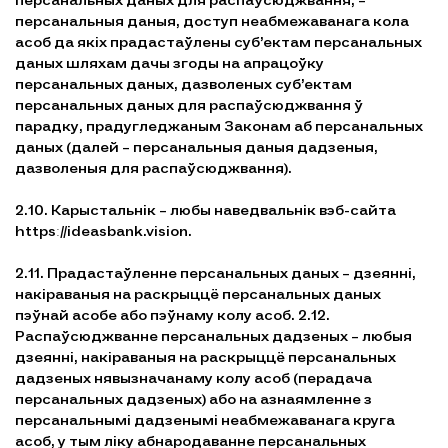
персанальных даных для распаўсюджвання, –
персанальныя даныя, доступ неабмежаванага кола
асоб да якіх прадастаўлены суб’ектам персанальных
даных шляхам дачы згоды на апрацоўку
персанальных даных, дазволеных суб’ектам
персанальных даных для распаўсюджвання ў
парадку, прадугледжаным Законам аб персанальных
даных (далей – персанальныя даныя дадзеныя,
дазволеныя для распаўсюджвання).
2.10. Карыстальнік – любы наведвальнік вэб-сайта
httpsː//ideasbank.vision.
2.11. Прадастаўленне персанальных даных – дзеянні,
накіраваныя на раскрыццё персанальных даных
пэўнай асобе або пэўнаму колу асоб. 2.12.
Распаўсюджванне персанальных дадзеных – любыя
дзеянні, накіраваныя на раскрыццё персанальных
дадзеных нявызначанаму колу асоб (перадача
персанальных дадзеных) або на азнаямленне з
персанальнымі дадзенымі неабмежаванага круга
асоб, у тым ліку абнародаванне персанальных