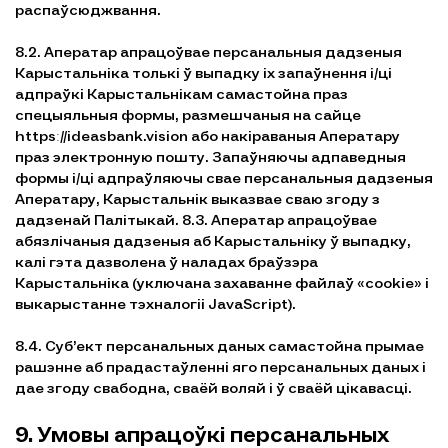
распаўсюджвання.
8.2. Аператар апрацоўвае персанальныя дадзеныя
Карыстальніка толькі ў выпадку іх запаўнення і/ці
адпраўкі Карыстальнікам самастойна праз
спецыяльныя формы, размешчаныя на сайце
httpsː//ideasbank.vision або накіраваныя Аператару
праз электронную пошту. Запаўняючы адпаведныя
формы і/ці адпраўляючы свае персанальныя дадзеныя
Аператару, Карыстальнік выказвае сваю згоду з
дадзенай Палітыкай. 8.3. Аператар апрацоўвае
абязлічаныя дадзеныя аб Карыстальніку ў выпадку,
калі гэта дазволена ў наладах браўзэра
Карыстальніка (уключана захаванне файлаў «cookie» і
выкарыстанне тэхналогіі JavaScript).
8.4. Суб’ект персанальных даных самастойна прымае
рашэнне аб прадастаўленні яго персанальных даных і
дае згоду свабодна, сваёй воляй і ў сваёй цікавасці.
9. Умовы апрацоўкі персанальных