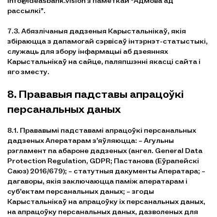
info@ideasbank.vision з паметкай “Адмова ад
рассылкі”.
7.3. Абязлічаныя дадзеныя Карыстальнікаў, якія
збіраюцца з дапамогай сэрвісаў інтэрнэт-статыстыкі,
служаць для збору інфармацыі аб дзеяннях
Карыстальнікаў на сайце, паляпшэнні якасці сайта і
яго зместу.
8. Прававыя падставы апрацоўкі
персанальных даных
8.1. Прававымі падставамі апрацоўкі персанальных
дадзеных Аператарам з’яўляюцца: – Агульны
рэгламент па абароне дадзеных (ангел. General Data
Protection Regulation, GDPR; Пастанова (Еўрапейскі
Саюз) 2016/679); – статутныя дакументы Аператара; –
дагаворы, якія заключаюцца паміж аператарам і
суб’ектам персанальных даных; – згоды
Карыстальнікаў на апрацоўку іх персанальных даных,
на апрацоўку персанальных даных, дазволеных для