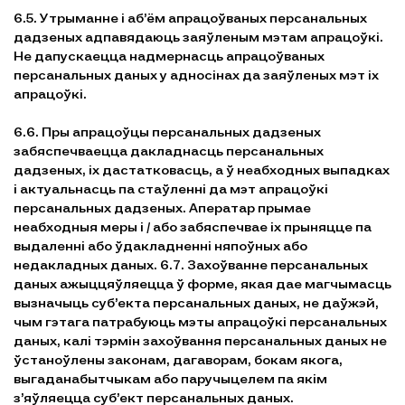
6.5. Утрыманне і аб’ём апрацоўваных персанальных
дадзеных адпавядаюць заяўленым мэтам апрацоўкі.
Не дапускаецца надмернасць апрацоўваных
персанальных даных у адносінах да заяўленых мэт іх
апрацоўкі.
6.6. Пры апрацоўцы персанальных дадзеных
забяспечваецца дакладнасць персанальных
дадзеных, іх дастатковасць, а ў неабходных выпадках
і актуальнасць па стаўленні да мэт апрацоўкі
персанальных дадзеных. Аператар прымае
неабходныя меры і / або забяспечвае іх прыняцце па
выдаленні або ўдакладненні няпоўных або
недакладных даных. 6.7. Захоўванне персанальных
даных ажыццяўляецца ў форме, якая дае магчымасць
вызначыць суб’екта персанальных даных, не даўжэй,
чым гэтага патрабуюць мэты апрацоўкі персанальных
даных, калі тэрмін захоўвання персанальных даных не
ўстаноўлены законам, дагаворам, бокам якога,
выгаданабытчыкам або паручыцелем па якім
з’яўляецца суб’ект персанальных даных.