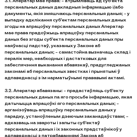
3.1. Аператар мае права: – атрымліваць ад суб’екта
персанальных даных дакладныя інфармацыю і/або
дакументы, якія змяшчаюць персанальныя даныя; – у
выпадку адклікання суб’ектам персанальных даных
згоды на апрацоўку персанальных даных Аператар
мае права прадоўжыць апрацоўку персанальных
даных без згоды суб’екта персанальных даных пры
наяўнасці падстаў, указаных у Законе аб
персанальных даных; – самастойна вызначаць склад і
пералік мер, неабходных і дастатковых для
забеспячэння выканання абавязкаў, прадугледжаных
законамі аб персанальных звестках і прынятымі ў
адпаведнасці з ім нарматыўнымі прававымі актамі.
3.2. Аператар абавязаны: – прадастаўляць суб’екту
персанальных даных па яго просьбе інфармацыю, якая
датычыцца апрацоўкі яго персанальных даных; –
арганізоўваць апрацоўку персанальных даных у
парадку, устаноўленым дзеючым заканадаўствам; –
адказваць на звароты і запыты суб’ектаў
персанальных даных і іх законных прадстаўнікоў у
адпаведнасці з патрабаваннямі Закона аб