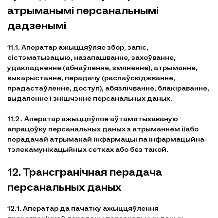
атрыманымі персанальнымі
дадзенымі
11.1. Аператар ажыццяўляе збор, запіс,
сістэматызацыю, назапашванне, захоўванне,
удакладненне (абнаўленне, змяненне), атрыманне,
выкарыстанне, перадачу (распаўсюджванне,
прадастаўленне, доступ), абязлічванне, блакіраванне,
выдаленне і знішчэнне персанальных даных.
11.2 . Аператар ажыццяўляе аўтаматызаваную
апрацоўку персанальных даных з атрыманнем і/або
перадачай атрыманай інфармацыі па інфармацыйна-
тэлекамунікацыйных сетках або без такой.
12. Трансгранічная перадача
персанальных даных
12.1. Аператар да пачатку ажыццяўлення