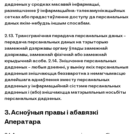
дадзеных у сродках масавай інфармацыі,
размяшчэнне ў інфармацыйна-тэлекамунікацыйных
сетках або прадастаўленне доступу да персанальных
даных якім-небудзь іншым спосабам.
2.13. Трансгранічная перадача персанальных даных –
перадача персанальных даных на тэрыторыю
замежнай дзяржавы органу ўлады замежнай
дзяржавы, замежнай фізічнай або замежнай
юрыдычнай асобе. 2.14. Знішчэнне персанальных
дадзеных – любыя дзеянні, у выніку якіх персанальныя
дадзеныя знішчаюцца беззваротна з немагчымасцю
далейшага аднаўлення зместу персанальных
дадзеных у інфармацыйнай сістэме персанальных
дадзеных і (або) знішчаюцца матэрыяльныя носьбіты
персанальных дадзеных.
3. Асноўныя правы і абавязкі
Аператара