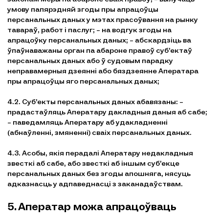
умову папярэдняй згоды пры апрацоўцы
персанальных даных у мэтах прасоўвання на рынку
тавараў, работ і паслуг; – на водгук згоды на
апрацоўку персанальных даных; – абскардзіць ва
ўпаўнаважаны орган па абароне правоў суб’ектаў
персанальных даных або ў судовым парадку
неправамерныя дзеянні або бяздзеянне Аператара
пры апрацоўцы яго персанальных даных;
4.2. Суб’екты персанальных даных абавязаны: –
прадастаўляць Аператару дакладныя даныя аб сабе;
– паведамляць Аператару аб удакладненні
(абнаўленні, змяненні) сваіх персанальных даных.
4.3. Асобы, якія перадалі Аператару недакладныя
звесткі аб сабе, або звесткі аб іншым суб’екце
персанальных даных без згоды апошняга, нясуць
адказнасць у адпаведнасці з заканадаўствам.
5. Аператар можа апрацоўваць