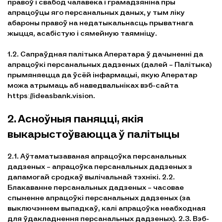
правоў і свабод чалавека і грамадзяніна пры
апрацоўцы яго персанальных даных, у тым ліку
абароны правоў на недатыкальнасць прыватнага
жыцця, асабістую і сямейную таямніцу.
1.2. Сапраўдная палітыка Аператара ў дачыненні да
апрацоўкі персанальных дадзеных (далей – Палітыка)
прымяняецца да ўсёй інфармацыі, якую Аператар
можа атрымаць аб наведвальніках вэб-сайта
httpsː//ideasbank.vision.
2. Асноўныя паняцці, якія
выкарыстоўваюцца ў палітыцы
2.1. Аўтаматызаваная апрацоўка персанальных
дадзеных – апрацоўка персанальных дадзеных з
дапамогай сродкаў вылічальнай тэхнікі. 2.2.
Блакаванне персанальных дадзеных – часовае
спыненне апрацоўкі персанальных дадзеных (за
выключэннем выпадкаў, калі апрацоўка неабходная
для ўдакладнення персанальных дадзеных). 2.3. Вэб-