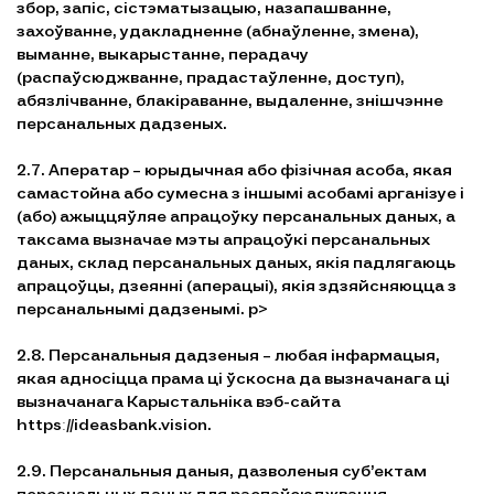
збор, запіс, сістэматызацыю, назапашванне,
захоўванне, удакладненне (абнаўленне, змена),
выманне, выкарыстанне, перадачу
(распаўсюджванне, прадастаўленне, доступ),
абязлічванне, блакіраванне, выдаленне, знішчэнне
персанальных дадзеных.
2.7. Аператар – юрыдычная або фізічная асоба, якая
самастойна або сумесна з іншымі асобамі арганізуе і
(або) ажыццяўляе апрацоўку персанальных даных, а
таксама вызначае мэты апрацоўкі персанальных
даных, склад персанальных даных, якія падлягаюць
апрацоўцы, дзеянні (аперацыі), якія здзяйсняюцца з
персанальнымі дадзенымі. p>
2.8. Персанальныя дадзеныя – любая інфармацыя,
якая адносіцца прама ці ўскосна да вызначанага ці
вызначанага Карыстальніка вэб-сайта
httpsː//ideasbank.vision.
2.9. Персанальныя даныя, дазволеныя суб’ектам