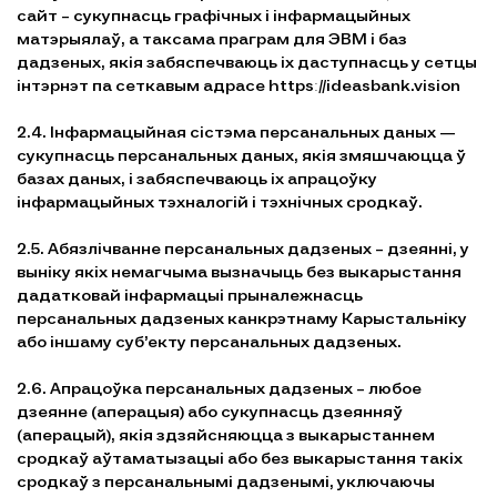
сайт – сукупнасць графічных і інфармацыйных
матэрыялаў, а таксама праграм для ЭВМ і баз
дадзеных, якія забяспечваюць іх даступнасць у сетцы
інтэрнэт па сеткавым адрасе httpsː//ideasbank.vision
2.4. Інфармацыйная сістэма персанальных даных —
сукупнасць персанальных даных, якія змяшчаюцца ў
базах даных, і забяспечваюць іх апрацоўку
інфармацыйных тэхналогій і тэхнічных сродкаў.
2.5. Абязлічванне персанальных дадзеных – дзеянні, у
выніку якіх немагчыма вызначыць без выкарыстання
дадатковай інфармацыі прыналежнасць
персанальных дадзеных канкрэтнаму Карыстальніку
або іншаму суб’екту персанальных дадзеных.
2.6. Апрацоўка персанальных дадзеных – любое
дзеянне (аперацыя) або сукупнасць дзеянняў
(аперацый), якія здзяйсняюцца з выкарыстаннем
сродкаў аўтаматызацыі або без выкарыстання такіх
сродкаў з персанальнымі дадзенымі, уключаючы