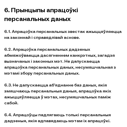
6. Прынцыпы апрацоўкі
персанальных даных
6.1. Апрацоўка персанальных звестак ажыццяўляецца
на законнай і справядлівай аснове.
6.2. Апрацоўка персанальных дадзеных
абмяжоўваецца дасягненнем канкрэтных, загадзя
вызначаных і законных мэт. Не дапускаецца
апрацоўка персанальных даных, несумяшчальная з
мэтамі збору персанальных даных.
6.3. Не дапускаецца аб’яднанне баз даных, якія
змяшчаюць персанальныя даныя, апрацоўка якіх
ажыццяўляецца ў мэтах, несумяшчальных паміж
сабой.
6.4. Апрацоўцы падлягаюць толькі персанальныя
дадзеныя, якія адпавядаюць мэтам іх апрацоўкі.