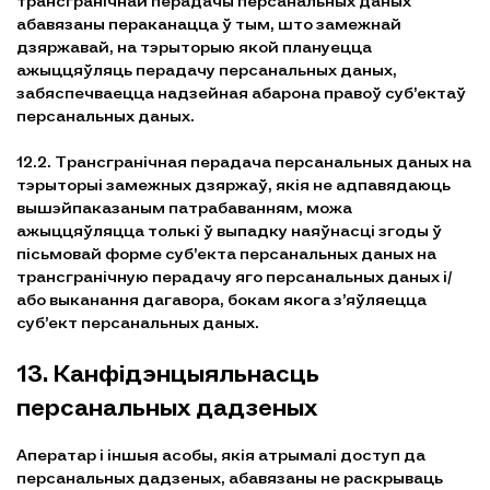
трансгранічнай перадачы персанальных даных
абавязаны пераканацца ў тым, што замежнай
дзяржавай, на тэрыторыю якой плануецца
ажыццяўляць перадачу персанальных даных,
забяспечваецца надзейная абарона правоў суб’ектаў
персанальных даных.
12.2. Трансгранічная перадача персанальных даных на
тэрыторыі замежных дзяржаў, якія не адпавядаюць
вышэйпаказаным патрабаванням, можа
ажыццяўляцца толькі ў выпадку наяўнасці згоды ў
пісьмовай форме суб’екта персанальных даных на
трансгранічную перадачу яго персанальных даных і/
або выканання дагавора, бокам якога з’яўляецца
суб’ект персанальных даных.
13. Канфідэнцыяльнасць
персанальных дадзеных
Аператар і іншыя асобы, якія атрымалі доступ да
персанальных дадзеных, абавязаны не раскрываць