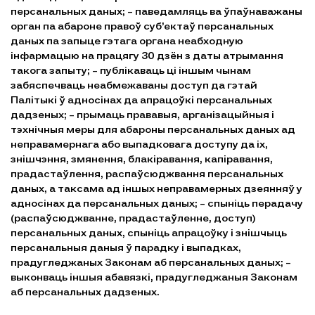
персанальных даных; – паведамляць ва ўпаўнаважаны
орган па абароне правоў суб’ектаў персанальных
даных па запыце гэтага органа неабходную
інфармацыю на працягу 30 дзён з даты атрымання
такога запыту; – публікаваць ці іншым чынам
забяспечваць неабмежаваны доступ да гэтай
Палітыкі ў адносінах да апрацоўкі персанальных
дадзеных; – прымаць прававыя, арганізацыйныя і
тэхнічныя меры для абароны персанальных даных ад
неправамернага або выпадковага доступу да іх,
знішчэння, змянення, блакіравання, капіравання,
прадастаўлення, распаўсюджвання персанальных
даных, а таксама ад іншых неправамерных дзеянняў у
адносінах да персанальных даных; – спыніць перадачу
(распаўсюджванне, прадастаўленне, доступ)
персанальных даных, спыніць апрацоўку і знішчыць
персанальныя даныя ў парадку і выпадках,
прадугледжаных Законам аб персанальных даных; –
выконваць іншыя абавязкі, прадугледжаныя Законам
аб персанальных дадзеных.