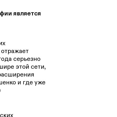
фии является
их
 отражает
года серьезно
шире этой сети,
 расширения
шенко и где уже
е
ских