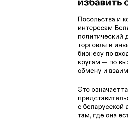
избавить 
Посольства и к
интересам Бела
политический д
торговле и ин
бизнесу по вхо
кругам — по вы
обмену и взаи
Это означает т
представитель
с беларусской 
там, где она ес