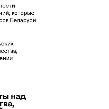
нности
ий, которые
сов Беларуси
ьских
ества,
нении
ты над
ва,