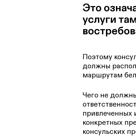
Это означ
услуги там
востребо
Поэтому консу
должны распол
маршрутам бел
Чего не должны
ответственност
привлеченных и
конкретных пр
консульских пр