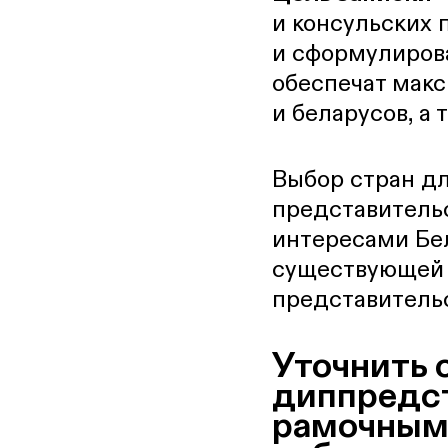
и консульских 
и сформулиров
обеспечат мак
и беларусов, а 
Выбор стран д
представитель
интересами Бел
существующей 
представитель
Уточнить 
диппредст
рамочными