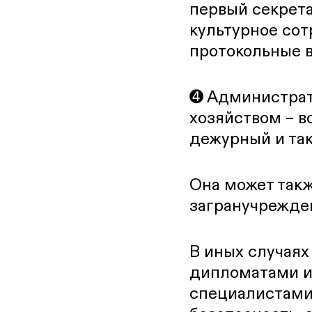
первый секрета
культурное сот
протокольные 
➍ Администрат
хозяйством – в
дежурный и так
Она может такж
загранучрежден
В иных случая
дипломатами и
специалистами