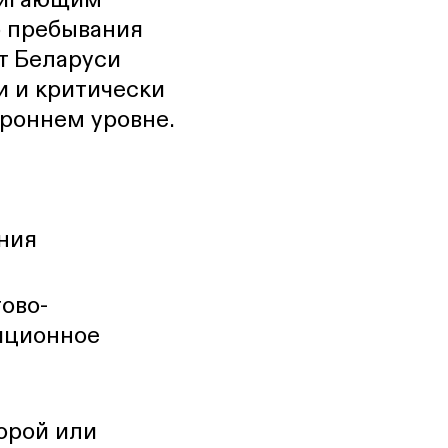
о пребывания
т Беларуси
и и критически
роннем уровне.
ния
ово-
тиционное
орой или