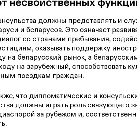
от несвойственных функци
онсульства должны представлять и сл
руси и беларусов. Это означает развив
иалог со странами пребывания, содейс
вестициям, оказывать поддержку иност
ду на беларусский рынок, а беларусск
ходу на зарубежный, способствовать к
мным поездкам граждан.
акже, что дипломатические и консульск
ства должны играть роль связующего з
диаспорой за рубежом и, соответственн
ть.