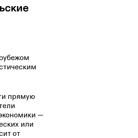
льские
 рубежом
истическим
сти прямую
атели
 экономики —
еских или
сит от