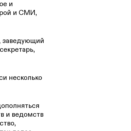
ое и
орой и СМИ,
, заведующий
 секретарь,
си несколько
дополняться
в и ведомств
ство
,