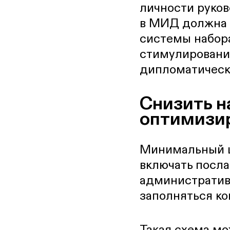
личности руко
в МИД должна 
системы набора
стимулировани
дипломатически
Снизить н
оптимизи
Минимальный ш
включать посла
административн
заполняться к
Такая схема м