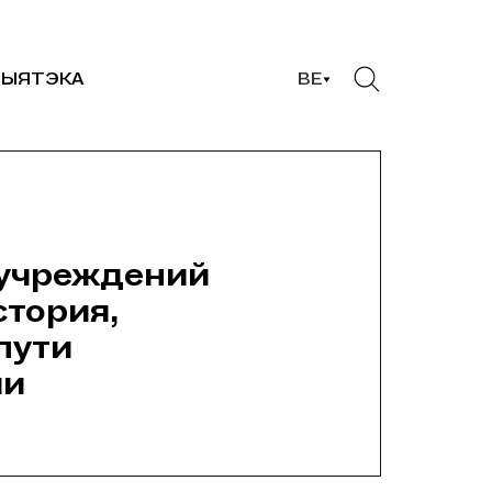
ЫЯТЭКА
BE
нучреждений
стория,
пути
ии