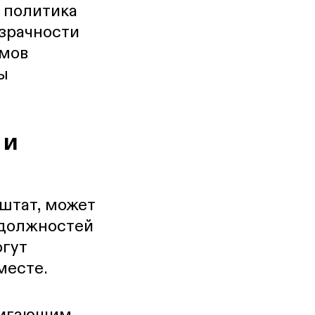
 политика
зрачности
змов
ы
 и
штат, может
 должностей
огут
месте.
двигающим