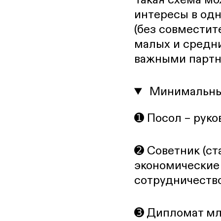
интересы в од
(без совместит
малых и средни
важными партн
Минимальны
➊ Посол – рук
➋ Советник (ст
экономические 
сотрудничество
➌ Дипломат мла