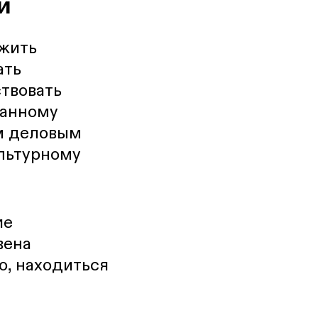
й
ужить
ать
твовать
ранному
им деловым
ультурному
ие
вена
о, находиться