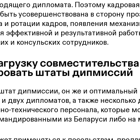
водящего дипломата. Поэтому кадровая
быть усовершенствована в сторону про
 и ротации кадров, появления механи
я эффективной и результативной работ
х и консульских сотрудников.
агрузку совместительства
ровать штаты дипмиссий
тат дипмиссии, он же и оптимальный 
 и двух дипломатов, а также несколько
о-технического персонала, которые м
омандированными из Беларуси либо на 
ожет применяться к посольствам, про