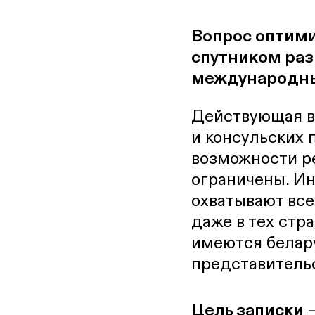
ПАЛІТЫКА
Вопрос оптими
спутником раз
международны
Действующая в
и консульских 
возможности ре
ограничены. Ин
охватывают вс
даже в тех стр
имеются белар
представительс
Цель записки
—