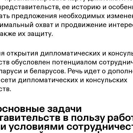
представительств, ее историю и особе
ать предложения необходимых изменен
симальный охват и продвижение интере
также их защиту.
ля открытия дипломатических и консул
ств обусловлен потенциалом сотруднич
аруси и беларусов. Речь идет о допол
сети дипломатических и консульских
ств.
основные задачи
авительств в пользу рабо
 условиями сотрудничест