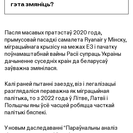
гэта змяніць?
Пасля масавых пратэстаў 2020 года,
прымусовай пасадкі самалета Ryanair у Мінску,
міграцыйнага крызісу на межах ЕЗ і пачатку
поўнамаштабнай вайны Расіі супраць Украіны
дачыненне суседніх краін да беларусаў
заўважна змянілася.
Калі раней пытанні заезду, віз і легалізацыі
разглядаліся пераважна як міграцыйная
палітыка, то з 2022 года ў Літве, Латвіі і
Польшчы яны ўсё часцей робяцца часткай
палітыкі бяспекі.
У новым даследаванні “Параўнальны аналіз