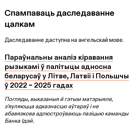
Спампаваць даследаванне
цалкам
Даследаванне даступна на ангельскай мове.
Параўнальны аналіз кіравання
рызыкамі ў палітыцы адносна
беларусаў у Літве, Латвіі і Польшчы
ў 2022 – 2025 гадах
Погляды, выказаныя й гэтым матэрыяле,
зʼяуляюцца адказнасцю аўтараў і не
абавязкова адлюстроўваюць пазіцыю каманды
Банка Ідэй.