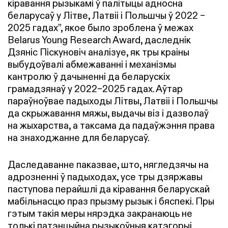
кіравання рызыкамі ў палітыцы адносна
беларусаў у Літве, Латвіі і Польшчы ў 2022 –
2025 гадах”, якое было зроблена ў межах
Belarus Young Research Award, даследнік
Дзянiс Пiскуновiч аналізуе, як тры краіны
выбудоўвалі абмежаванні і механізмы
кантролю ў дачыненні да беларускіх
грамадзянаў у 2022–2025 гадах. Аўтар
параўноўвае падыходы Літвы, Латвіі і Польшчы
да скрыжавання мяжы, выдачы віз і дазволаў
на жыхарства, а таксама да падаўжэння права
на знаходжанне для беларусаў.
Даследаванне паказвае, што, нягледзячы на
адрозненні ў падыходах, усе тры дзяржавы
паступова перайшлі да кіравання беларускай
мабільнасцю праз прызму рызык і бяспекі. Пры
гэтым такія меры нярэдка закранаюць не
толькі патэнцыйна рызыкоўныя катэгорыі