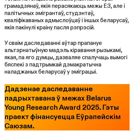
грамадзянаў, якія перасякаюць межы ЕЗ, але і
палітычных эмігрантаў, студэнтаў,
кваліфікаваных адмыслоўцаў і іншых беларусаў,
якія пакінулі краіну пасля рэпрэсій.
У сваім даследаванні аўтар прапануе
альтэрнатыўную мадэль кіравання рызыкамі,
якая, па яго думцы, дазваляе спалучаць вымогі
бяспекі з падтрымкай дэмакратычна
наладжаных беларусаў у эміграцыі.
Дадзенае даследаванне
падрыхтавана ў межах Belarus
Young Research Award 2025. Гэты
праект фінансуецца Еўрапейскім
Саюзам.