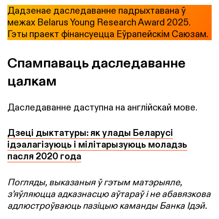
Дадзенае даследаванне падрыхтавана ў
межах Belarus Young Research Award 2025.
Гэты праект фінансуецца Еўрапейскім Саюзам.
Спампаваць даследаванне
цалкам
Даследаванне даступна на англійскай мове.
Дзеці дыктатуры: як улады Беларусі
ідэалагізуюць і мілітарызуюць моладзь
пасля 2020 года
Погляды, выказаныя ў гэтым матэрыяле,
з’яўляюцца адказнасцю аўтараў і не абавязкова
адлюстроўваюць пазіцыю каманды Банка Ідэй.