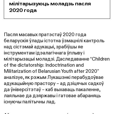
мілітарызуюць моладзь пасля
2020 года
Пасля масавых пратэстаў 2020 года
беларускія ўлады істотна ўзмацнілі кантроль
над сістэмай адукацыі, зрабіўшы яе
інструментам ідэалагічнага ўплыву і
мілітарызацыі моладзі. Даследаванне “Children
of the dictatorship: Indoctrination and
Militarization of Belarusian Youth after 2020”
аналізуе, як рэжым Лукашэнкі перабудоўвае
адукацыйную прастору – ад дзіцячых садкоў
да ўніверсітэтаў – каб выхаваць пакаленне,
лаяльнае да дзяржавы і гатовае абараняць
існуючы палітычны лад.