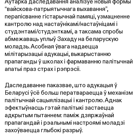
Аўтарка даследавання аналізуе новыя формы
“вайскова-патрыятычнага выхавання”,
перапісванне гістарычнай памяці, узмацненне
кантролю над настаўнікамі/настаўніцамі і
студэнтамі/студэнткамі, а таксама спробы
абмежаваць уплыў Захаду на беларускую
моладзь. Асобная ўвага надаецца
мілітарызацыі адукацыі, выкарыстанню
прапаганды ў школах і фармаванню палітычнай
апатыі праз страх і рэпрэсіі.
Даследаванне паказвае, што адукацыя ў
Беларусі ўсё больш ператвараецца ў механізм
палітычнай сацыялізацыі і кантролю. Аднак
эфектыўнасць гэтай палітыкі застаецца
адкрытым пытаннем: паміж дзяржаўнай
прапагандай і рэальнымі настроямі моладзі
захоўваецца глыбокі разрыў.