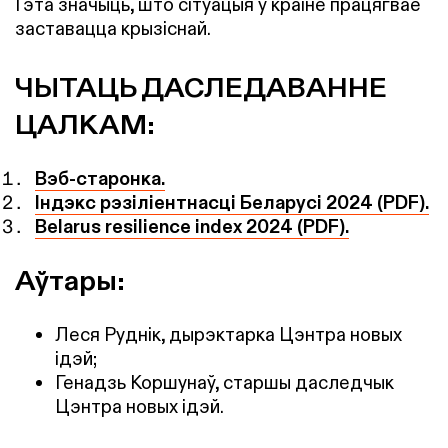
Гэта значыць, што сітуацыя ў краіне працягвае
заставацца крызіснай.
ЧЫТАЦЬ ДАСЛЕДАВАННЕ
ЦАЛКАМ:
Вэб-старонка.
Індэкс рэзіліентнасці Беларусі 2024 (PDF).
Belarus resilience index 2024 (PDF).
Аўтары:
Леся Руднік, дырэктарка Цэнтра новых
ідэй;
Генадзь Коршунаў, старшы даследчык
Цэнтра новых ідэй.