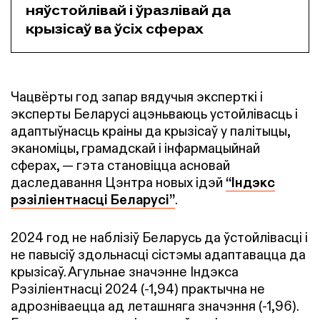
няўстойлівай і ўразлівай да
крызісаў ва ўсіх сферах
Чацвёрты год запар вядучыя эксперткі і
эксперты Беларусі ацэньваюць устойлівасць і
адаптыўнасць краіны да крызісаў у палітыцы,
эканоміцы, грамадскай і інфармацыйнай
сферах, — гэта становіцца асновай
даследавання Цэнтра новых ідэй
“Індэкс
рэзіліентнасці Беларусі”
.
2024 год не наблізіў Беларусь да ўстойлівасці і
не павысіў здольнасці сістэмы адаптавацца да
крызісаў. Агульнае значэнне Індэкса
Рэзіліентнасці 2024 (-1,94) практычна не
адрозніваецца ад леташняга значэння (-1,96).