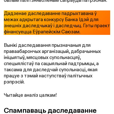
былым палітзняволеным сапраўды патрэбная.
Дадзенае даследаванне падрыхтавана ў
межах адкрытага конкурсу Банка Ідэй для
знешніх даследчыкаў і даследчыц. Гэты праект
фінансуецца Еўрапейскім Саюзам.
Вынікі даследавання прызначаныя для
праваабарончых арганізацый, дабрачынных
ініцыятыў, мясцовых супольнасцяў,
спецыялістаў па сацыяльнай падтрымцы, а
таксама для даследчай супольнасці, якая
працуе з тэмай наступстваў палітычных
рэпрэсій.
Чытайце аналіз цалкам!
Спампаваць даследаванне