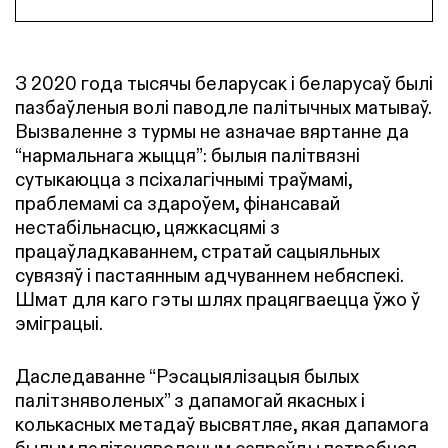
З 2020 года тысячы беларусак і беларусаў былі
пазбаўленыя волі паводле палітычных матываў.
Вызваленне з турмы не азначае вяртанне да
“нармальнага жыцця”: былыя палітвязні
сутыкаюцца з псіхалагічнымі траўмамі,
праблемамі са здароўем, фінансавай
нестабільнасцю, цяжкасцямі з
працаўладкаваннем, стратай сацыяльных
сувязяў і пастаянным адчуваннем небяспекі.
Шмат для каго гэты шлях працягваецца ўжо ў
эміграцыі.
Даследаванне “Рэсацыялізацыя былых
палітзняволеных” з дапамогай якасных і
колькасных метадаў высвятляе, якая дапамога