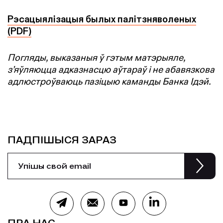
Рэсацыялізацыя былых палітзняволеных
(PDF)
Погляды, выказаныя ў гэтым матэрыяле,
з’яўляюцца адказнасцю аўтараў і не абавязкова
адлюстроўваюць пазіцыю каманды Банка Ідэй.
ПАДПІШЫСЯ ЗАРАЗ