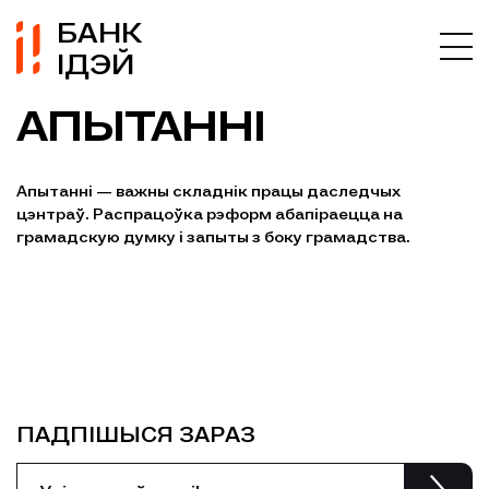
БАНК
ІДЭЙ
АПЫТАННІ
Апытанні — важны складнік працы даследчых
цэнтраў. Распрацоўка рэформ абапіраецца на
грамадскую думку і запыты з боку грамадства.
ПАДПІШЫСЯ ЗАРАЗ