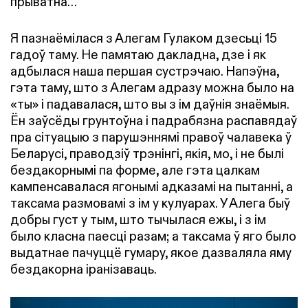
прыватна…
Я пазнаёмілася з Алегам Гулаком дзесьці 15
гадоў таму. Не памятаю дакладна, дзе і як
адбылася наша першая сустрэчаю. Напэўна,
гэта таму, што з Алегам адразу можна было на
«ты» і падавалася, што вы з ім даўнія знаёмыя.
Ён заўсёды грунтоўна і падрабязна распавядаў
пра сітуацыю з парушэннямі правоў чалавека ў
Беларусі, праводзіў трэнінгі, якія, мо, і не былі
бездакорнымі па форме, але гэта цалкам
кампенсавалася ягонымі адказамі на пытанні, а
таксама размовамі з ім у кулуарах. У Алега быў
добры густ у тым, што тычылася ежы, і з ім
было класна паесці разам; а таксама ў яго было
выдатнае пачуццё гумару, якое дазваляла яму
бездакорна іранізаваць.