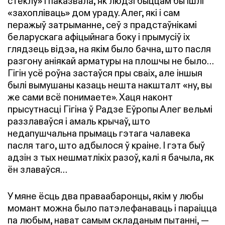
стеклу» і паказвала, як людзі быццам бы ішлі
«захопліваць» дом ураду. Алег, які і сам
перажыў затрыманне, сеў з прадстаўнікамі
беларускага
афіцыйнага боку
і прымусіў іх
глядзець відэа, на якім было бачна, што пасля
разгону аніякай арматуры на плошчы не было…
Гігін усё роўна застаўся пры сваіх, але іншыя
былі вымушаны казаць нешта накшталт «ну, вы
же сами всё понимаете». Хаця наконт
прысутнасці Гігіна ў Радзе Еўропы Алег вельмі
раззлаваўся і амаль крычаў, што
недапушчальна прымаць гэтага чалавека
пасля таго, што адбылося ў краіне. І гэта быў
адзін з тых нешматлікіх разоў, калі я бачыла, як
ён злаваўся…
У мяне ёсць два праваабаронцы, якім у любы
момант можна было патэлефанаваць і параіцца
па любым, нават самым складаным пытанні, —