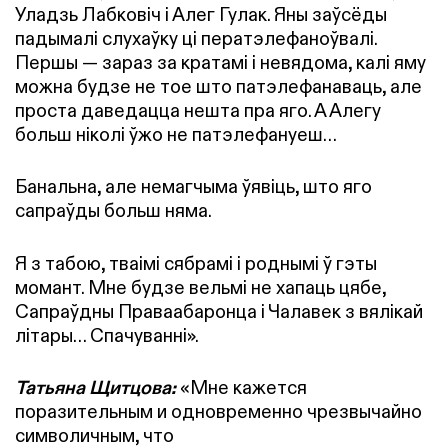
Уладзь Лабковіч і Алег Гулак. Яны заўсёды
падымалі слухаўку ці ператэлефаноўвалі.
Першы — зараз за кратамі і невядома, калі яму
можна будзе не тое што патэлефанаваць, але
проста даведацца нешта пра яго. А Алегу
больш ніколі ўжо не патэлефануеш…
Банальна, але немагчыма ўявіць, што яго
сапраўды больш няма.
Я з табою, тваімі сябрамі і роднымі ў гэты
момант. Мне будзе вельмі не хапаць цябе,
Сапраўдны Праваабаронца і Чалавек з вялікай
літары… Спачуванні».
Татьяна Щитцова:
«Мне кажется
поразительным и одновременно чрезвычайно
символичным, что