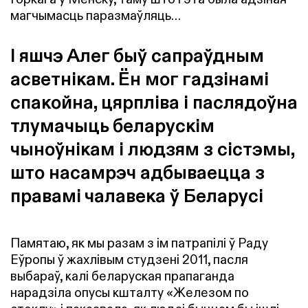
магчымасць паразмаўляць…
І яшчэ Алег быў сапраўдным
асветнікам. Ён мог гадзінамі
спакойна, цярпліва і паслядоўна
тлумачыць беларускім
чыноўнікам і людзям з сістэмы,
што насамрэч адбываецца з
правамі чалавека ў Беларусі
Памятаю, як мы разам з ім патрапілі ў Раду
Еўропы ў жахлівым студзені 2011, пасля
выбараў, калі беларуская прапаганда
нарадзіла опусы кшталту «Железом по