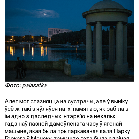
Фото: palasatka
Алег мог спазняцца на сустрэчы, але ў выніку
ўсё ж такі з’яўляўся на іх: памятаю, як рабіла з
ім адно з даследчых інтэрв’ю на некалькі
гадзінаў пазней дамоўленага часу ў ягонай
машыне, якая была прыпаркаваная каля Парку
Горкага ў Менску, таму што гэта была адзіная