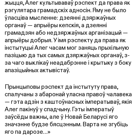
жыцця, Алег культываваў рэспект да права як
рэгулятара грамадскіх адносін. Яму не было
ўласціва мысленне: дзеянні дзяржаўных
органаў — апрыёры кепскія, а дзеянні
грамадзян або недзяржаўных арганізацый —
апрыёры добрыя. У імя рэспекту да права як
інстытуцыі Алег часам мог заняць прыхільную
пазіцыю да тых самых дзяржаўных органаў, з-
за чаго выклікаў неадабрэнне і крытыку з боку
апазіцыйных актывістаў.
Прынцыповы рэспект да інстытуту права,
спалучаны з абаронай уласна правоў чалавека
— гэта адзін з каштоўнасных імператываў, якія
Алег пакінуў у спадчыну. Гэты імператыў
заўсёды важны, але ў Новай Беларусі яго
значэнне будзе бясцэнным. Варта не згубіць
яго па дарозе…»