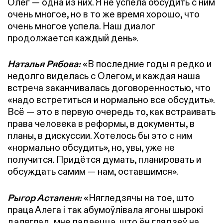
Олег — одна из них. Я не успела обсудить с ним
очень многое, но в то же время хорошо, что
очень многое успела. Наш диалог
продолжается каждый день».
Наталья Рябова:
«В последние годы я редко и
недолго виделась с Олегом, и каждая наша
встреча заканчивалась договоренностью, что
«надо встретиться и нормально все обсудить».
Всё — это в первую очередь то, как встраивать
права человека в реформы, в документы, в
планы, в дискуссии. Хотелось бы это с ним
«нормально обсудить», но, увы, уже не
получится. Придётся думать, планировать и
обсуждать самим — нам, оставшимся».
Рыгор Астапеня:
«Нягледзячы на тое, што
праца Алега і так абумоўлівала ягоны шырокі
даляглад, мне падаецца, што ён глядзеў на