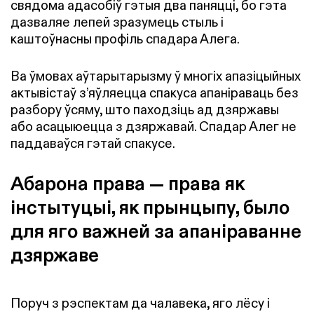
свядома адасобіў гэтыя два паняцці, бо гэта
дазваляе лепей зразумець стыль і
каштоўнасны профіль спадара Алега.
Ва ўмовах аўтарытарызму ў многіх апазіцыйных
актывістаў з’яўляецца спакуса апаніраваць без
разбору ўсяму, што паходзіць ад дзяржавы
або асацыюецца з дзяржавай. Спадар Алег не
паддаваўся гэтай спакусе.
Абарона права — права як
інстытуцыі, як прынцыпу, было
для яго важней за апаніраванне
дзяржаве
Поруч з рэспектам да чалавека, яго лёсу і