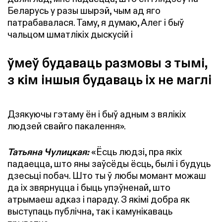
Беларусь у разы шырэй, чым ад яго
патрабавалася. Таму, я думаю, Алег і быў
чальцом шматлікіх дыскусій і
ўмеў будаваць размовы з тымі,
з кім іншыя будаваць іх не маглі
Дзякуючы гэтаму ён і быў адным з вялікіх
людзей свайго пакалення».
Татьяна Чулицкая:
«Ёсць людзі, пра якіх
падаецца, што яны заўсёды ёсць, былі і будуць
дзесьці побач. Што ты ў любы момант можаш
да іх звярнуцца і быць упэўненай, што
атрымаеш адказ і параду. З якімі добра як
выступаць публічна, так і камунікаваць