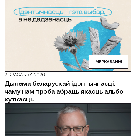
МЕРКАВАННІ
2 КРАСАВІКА 2026
Дылема беларускай ідэнтычнасці:
чаму нам трэба абраць якасць альбо
хуткасць