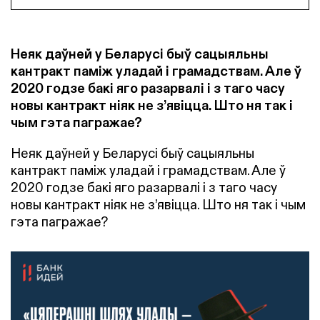
Неяк даўней у Беларусі быў сацыяльны
кантракт паміж уладай і грамадствам. Але ў
2020 годзе бакі яго разарвалі і з таго часу
новы кантракт ніяк не з’явіцца. Што ня так і
чым гэта пагражае?
Неяк даўней у Беларусі быў сацыяльны
кантракт паміж уладай і грамадствам. Але ў
2020 годзе бакі яго разарвалі і з таго часу
новы кантракт ніяк не з’явіцца. Што ня так і чым
гэта пагражае?