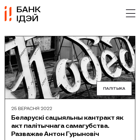
БАНК
ІДЭЙ
ПАЛІТЫКА
25 ВЕРАСНЯ 2022
Беларускі сацыяльны кантракт як
акт палітычнага самагубства.
Разважае Антон Гурыновіч