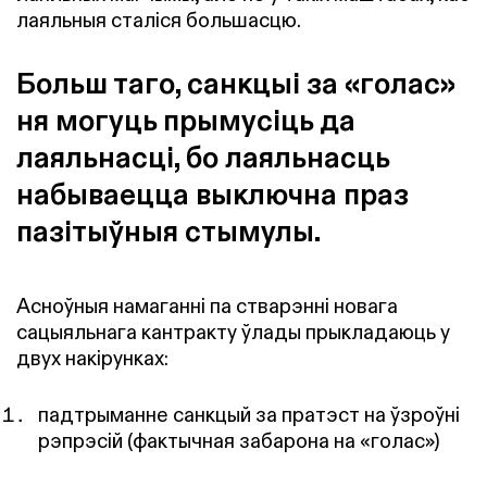
лаяльныя сталіся большасцю.
Больш таго, санкцыі за «голас»
ня могуць прымусіць да
лаяльнасці, бо лаяльнасць
набываецца выключна праз
пазітыўныя стымулы.
Асноўныя намаганні па стварэнні новага
сацыяльнага кантракту ўлады прыкладаюць у
двух накірунках:
падтрыманне санкцый за пратэст на ўзроўні
рэпрэсій (фактычная забарона на «голас»)