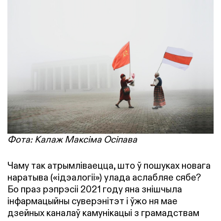
Фота: Калаж Максіма Осіпава
Чаму так атрымліваецца, што ў пошуках новага
наратыва («ідэалогіі») улада аслабляе сябе?
Бо праз рэпрэсіі 2021 году яна знішчыла
інфармацыйны суверэнітэт і ўжо ня мае
дзейных каналаў камунікацыі з грамадствам