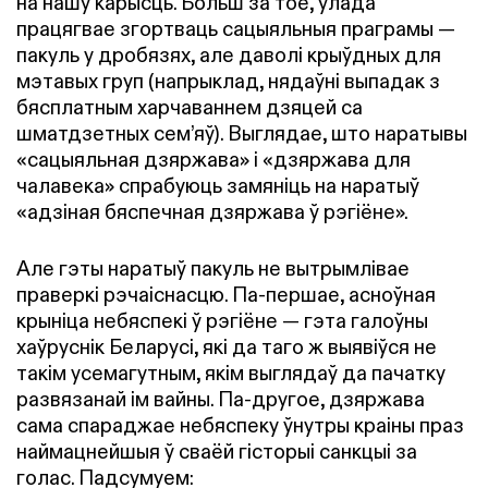
на нашу карысць. Больш за тое, улада
працягвае згортваць сацыяльныя праграмы —
пакуль у дробязях, але даволі крыўдных для
мэтавых груп (напрыклад, нядаўні выпадак з
бясплатным харчаваннем дзяцей са
шматдзетных сем’яў). Выглядае, што наратывы
«сацыяльная дзяржава» і «дзяржава для
чалавека» спрабуюць замяніць на наратыў
«адзіная бяспечная дзяржава ў рэгіёне».
Але гэты наратыў пакуль не вытрымлівае
праверкі рэчаіснасцю. Па-першае, асноўная
крыніца небяспекі ў рэгіёне — гэта галоўны
хаўруснік Беларусі, які да таго ж выявіўся не
такім усемагутным, якім выглядаў да пачатку
развязанай ім вайны. Па-другое, дзяржава
сама спараджае небяспеку ўнутры краіны праз
наймацнейшыя ў сваёй гісторыі санкцыі за
голас
. Падсумуем: