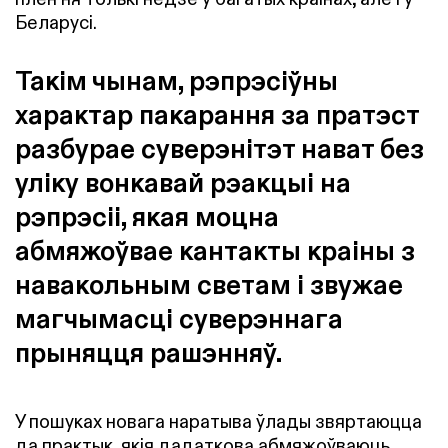
Беларусі.
Такім чынам, рэпрэсіўны
характар пакарання за пратэст
разбурае суверэнітэт нават без
уліку вонкавай рэакцыі на
рэпрэсіі, якая моцна
абмяжоўвае кантакты краіны з
навакольным светам і звужае
магчымасці суверэннага
прыняцця рашэнняў.
У пошуках новага наратыва ўлады звяртаюцца
да практык, якія дадаткова абмяжоўваюць