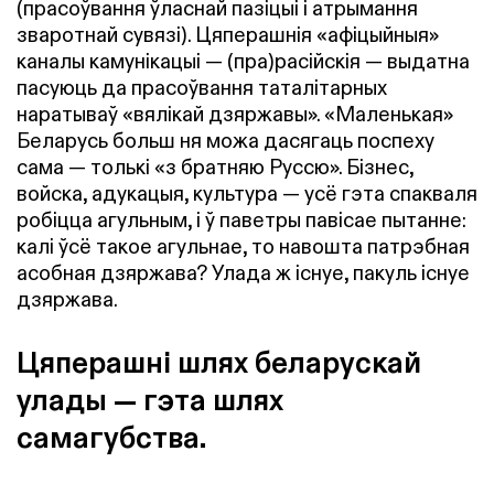
(прасоўвання ўласнай пазіцыі і атрымання
зваротнай сувязі). Цяперашнія «афіцыйныя»
каналы камунікацыі — (пра)расійскія — выдатна
пасуюць да прасоўвання таталітарных
наратываў «вялікай дзяржавы». «Маленькая»
Беларусь больш ня можа дасягаць поспеху
сама — толькі «з братняю Руссю». Бізнес,
войска, адукацыя, культура — усё гэта спакваля
робіцца агульным, і ў паветры павісае пытанне:
калі ўсё такое агульнае, то навошта патрэбная
асобная дзяржава? Улада ж існуе, пакуль існуе
дзяржава.
Цяперашні шлях беларускай
улады — гэта шлях
самагубства.