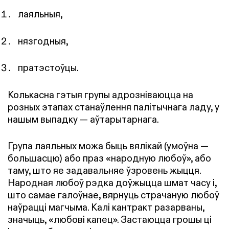
лаяльныя,
нязгодныя,
пратэстоўцы.
Колькасна гэтыя групы адрозніваюцца на
розных этапах станаўлення палітычнага ладу, у
нашым выпадку — аўтарытарнага.
Група лаяльных можа быць вялікай (умоўна —
большасцю) або праз «народную любоў», або
таму, што яе задавальняе ўзровень жыцця.
Народная любоў рэдка доўжыцца шмат часу і,
што самае галоўнае, вярнуць страчаную любоў
наўрацці магчыма. Калі кантракт разарваны,
значыць, «любові капец». Застаюцца грошы ці