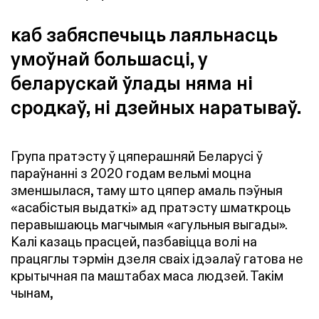
каб забяспечыць лаяльнасць
умоўнай большасці, у
беларускай ўлады няма ні
сродкаў, ні дзейных наратываў.
Група пратэсту ў цяперашняй Беларусі ў
параўнанні з 2020 годам вельмі моцна
зменшылася, таму што цяпер амаль пэўныя
«асабістыя выдаткі» ад пратэсту шматкроць
перавышаюць магчымыя «агульныя выгады».
Калі казаць прасцей, пазбавіцца волі на
працяглы тэрмін дзеля сваіх ідэалаў гатова не
крытычная па маштабах маса людзей. Такім
чынам,