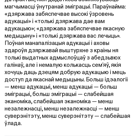
магчымасці ўнутранай эміграцыі. Параўнайма:
«дзяржава забяспечвае высокі ўзровень
адукацыі» і «толькі дзяржава дае вам
адукацыю»; «дзяржава забяспечвае якасную
медыцыну» і «толькі дзяржава вас лечыць».
Поўная манапалізацыя адукацыі і аховы
здароўя дзяржавай выштурхне з краіны ня
толькі выдатных адмыслоўцаў з абедзьвюх
галінаў, але і немалую колькасць сем’яў, якія
хочуць даць дзецям добрую адукацыю і мець
доступ да якаснай медыцыны. Больш ідэалогіі
— менш адукацыі, менш адукацыі — больш
эміграцыі, больш эміграцыі — слабейшая
эканоміка, слабейшая эканоміка — менш
незалежнасці, менш незалежнасці — менш
суверэнітэту, менш суверэнітэту — слабейшая
ўлада.