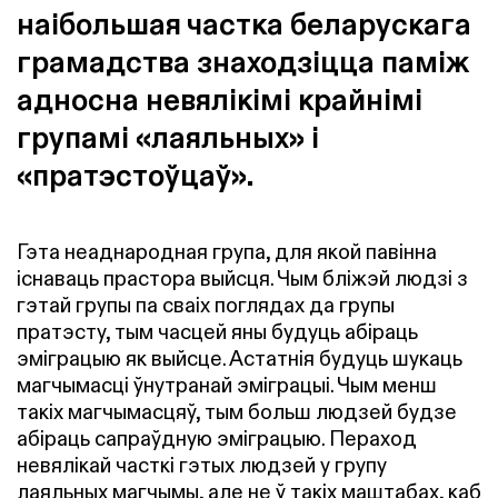
наібольшая частка беларускага
грамадства знаходзіцца паміж
адносна невялікімі крайнімі
групамі «лаяльных» і
«пратэстоўцаў».
Гэта неаднародная група, для якой павінна
існаваць прастора выйсця. Чым бліжэй людзі з
гэтай групы па сваіх поглядах да групы
пратэсту, тым часцей яны будуць абіраць
эміграцыю як выйсце. Астатнія будуць шукаць
магчымасці ўнутранай эміграцыі. Чым менш
такіх магчымасцяў, тым больш людзей будзе
абіраць сапраўдную эміграцыю. Пераход
невялікай часткі гэтых людзей у групу
лаяльных магчымы, але не ў такіх маштабах, каб