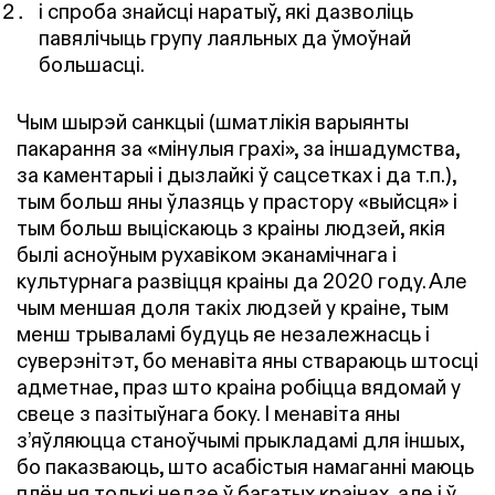
і спроба знайсці наратыў, які дазволіць
павялічыць групу лаяльных да ўмоўнай
большасці.
Чым шырэй санкцыі (шматлікія варыянты
пакарання за «мінулыя грахі», за іншадумства,
за каментарыі і дызлайкі ў сацсетках і да т.п.),
тым больш яны ўлазяць у прастору «выйсця» і
тым больш выціскаюць з краіны людзей, якія
былі асноўным рухавіком эканамічнага і
культурнага развіцця краіны да 2020 году. Але
чым меншая доля такіх людзей у краіне, тым
менш трываламі будуць яе незалежнасць і
суверэнітэт, бо менавіта яны ствараюць штосці
адметнае, праз што краіна робіцца вядомай у
свеце з пазітыўнага боку. І менавіта яны
з’яўляюцца станоўчымі прыкладамі для іншых,
бо паказваюць, што асабістыя намаганні маюць
плён ня толькі недзе ў багатых краінах, але і ў