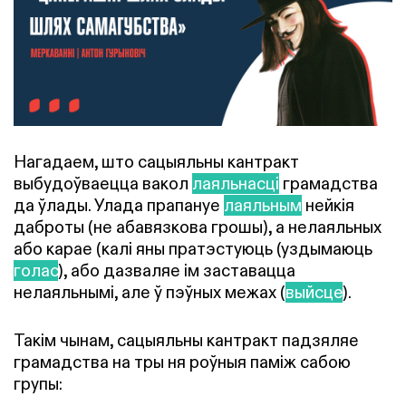
Нагадаем, што сацыяльны кантракт
выбудоўваецца вакол
лаяльнасці
грамадства
да ўлады. Улада прапануе
лаяльным
нейкія
даброты (не абавязкова грошы), а нелаяльных
або карае (калі яны пратэстуюць (уздымаюць
голас
), або дазваляе ім заставацца
нелаяльнымі, але ў пэўных межах (
выйсце
).
Такім чынам, сацыяльны кантракт падзяляе
грамадства на тры ня роўныя паміж сабою
групы: