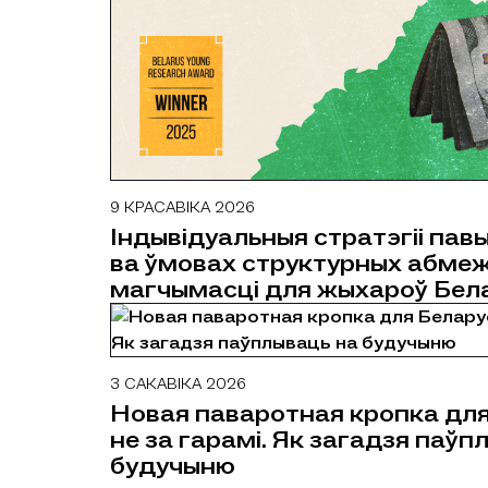
9 КРАСАВІКА 2026
ДАСЛЕДАВАННІ
Індывідуальныя стратэгіі па
ва ўмовах структурных абмеж
магчымасці для жыхароў Бела
3 САКАВІКА 2026
МЕРКАВАННІ
Новая паваротная кропка для
не за гарамі. Як загадзя паўп
будучыню