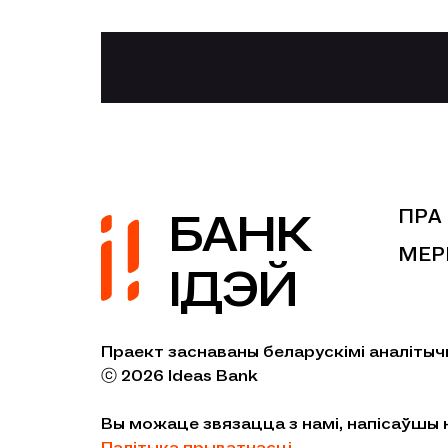
БАНК
ПРА
МЕР
ІДЭЙ
Праект заснаваны беларускімі аналітыч
ⓒ 2026 Ideas Bank
Вы можаце звязацца з намі, напісаўшы
Палітыка прыватнасці