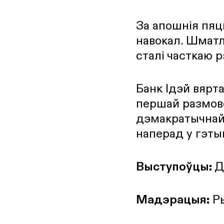
За апошнія пяць
навокал. Шматлі
сталі часткаю 
Банк Ідэй вярт
першай размове
дэмакратычнай 
наперад у гэты
Выступоўцы:
Д
Мадэрацыя:
Ры