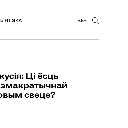
ЫЯТЭКА
BE
усія: Ці ёсць
дэмакратычнай
новым свеце?