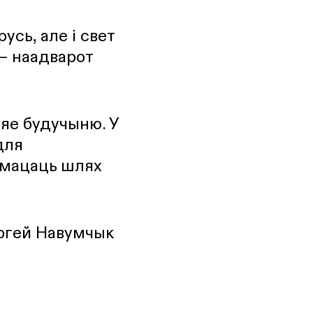
усь, але і свет
 – наадварот
 яе будучыню. У
для
амацаць шлях
яргей Навумчык