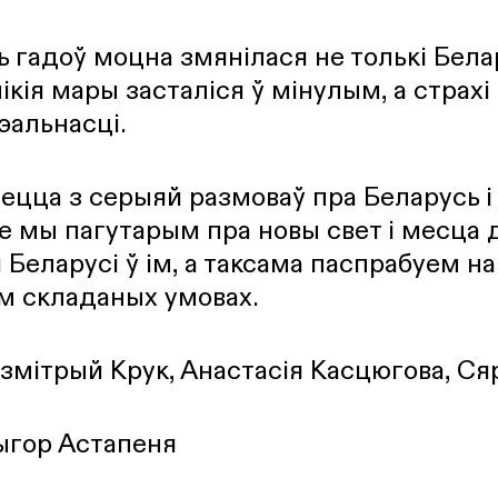
 гадоў моцна змянілася не толькі Белар
кія мары засталіся ў мінулым, а страхі
рэальнасці.
аецца з серыяй размоваў пра Беларусь і
 мы пагутарым пра новы свет і месца 
Беларусі ў ім, а таксама паспрабуем н
м складаных умовах.
змітрый Крук, Анастасія Касцюгова, С
гор Астапеня