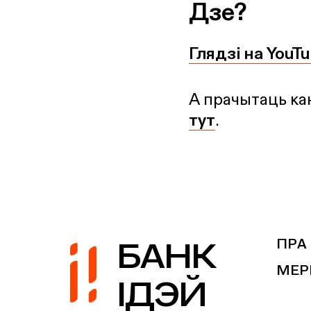
Дзе?
Глядзі на YouTu
А прачытаць ка
тут
.
БАНК
ПРА
МЕР
ІДЭЙ