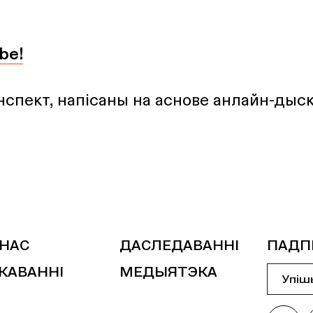
be!
нспект, напісаны на аснове анлайн-дыск
 НАС
ДАСЛЕДАВАННІ
ПАДП
КАВАННІ
МЕДЫЯТЭКА